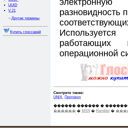
электронну
UUID
разновидность п
V.21
Другие термины
¬
соответству
Используется
Купить глоссарий
работающих 
операционной 
Смотрите также:
UNIX
,
Протокол
������ ������ � ������
������
�
MSN
�
Rambler
�
���