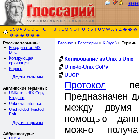
٠
��
1
5
8
A
B
C
D
E
F
G
H
I
J
K
L
M
N
O
P
Q
R
S
T
U
V
W
X
Y
Z
�
�
�
�
�
�
�
�
�
Русские термины:
Главная
>
Глоссарий
>
К (рус.)
>
Термин
Координатор MS
DTC
Копирующая
Копирование из Unix в Unix
архивация
Unix-to-Unix CoPy
Корень
UUCP
Другие термины
¬
Протокол
пере
Английские термины:
UNIX to UNIX Copy
Предназначен 
Program
Unknown interface
между двумя 
Unshielded Twisted
Pair
помощью данн
Другие термины
¬
можно получа
Аббревиатуры:
UUCP