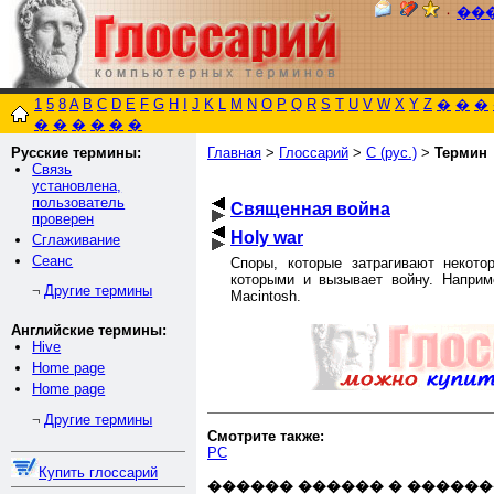
٠
��
1
5
8
A
B
C
D
E
F
G
H
I
J
K
L
M
N
O
P
Q
R
S
T
U
V
W
X
Y
Z
�
�
�
�
�
�
�
�
�
Русские термины:
Главная
>
Глоссарий
>
С (рус.)
>
Термин
Связь
установлена,
пользователь
Священная война
проверен
Holy war
Сглаживание
Сеанс
Споры, которые затрагивают некото
которыми и вызывает войну. Напр
Другие термины
¬
Macintosh.
Английские термины:
Hive
Home page
Home page
Другие термины
¬
Смотрите также:
PC
Купить глоссарий
������ ������ � ������