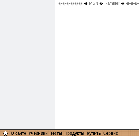
������
�
MSN
�
Rambler
�
���
О сайте
Учебники
Тесты
Продукты
Купить
Сервис