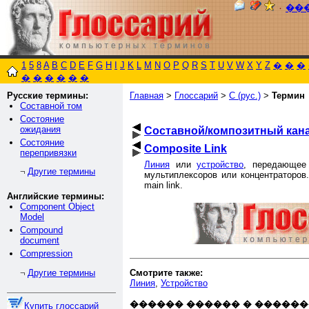
٠
��
1
5
8
A
B
C
D
E
F
G
H
I
J
K
L
M
N
O
P
Q
R
S
T
U
V
W
X
Y
Z
�
�
�
�
�
�
�
�
�
Русские термины:
Главная
>
Глоссарий
>
С (рус.)
>
Термин
Составной том
Состояние
ожидания
Составной/композитный кан
Состояние
Composite Link
перепривязки
Линия
или
устройство
, передающее
Другие термины
¬
мультиплексоров или концентраторов.
main link.
Английские термины:
Component Object
Model
Compound
document
Compression
Смотрите также:
Другие термины
¬
Линия
,
Устройство
������ ������ � ������
Купить глоссарий