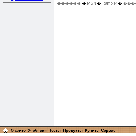
������
�
MSN
�
Rambler
�
���
О сайте
Учебники
Тесты
Продукты
Купить
Сервис