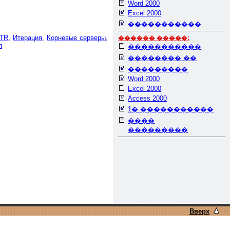
Word 2000
Excel 2000
�����������
PTR
,
Итерация
,
Корневые серверы
,
������ �����:
я
�����������
�������� ��
���������
Word 2000
Excel 2000
Access 2000
1�:�����������
����
���������
Вверх