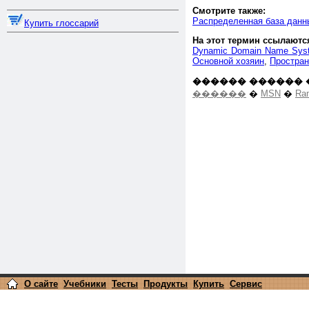
Смотрите также:
Распределенная база данн
Купить глоссарий
На этот термин ссылаютс
Dynamic Domain Name Sys
Основной хозяин
,
Простран
������ ������ 
������
�
MSN
�
Ra
О сайте
Учебники
Тесты
Продукты
Купить
Сервис