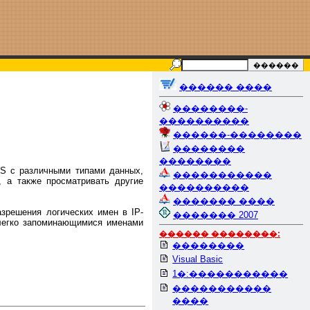
������ ����
��������-
����������
������-��������
��������
��������
S с различными типами данных,
�����������
 а также просматривать другие
����������
������� ����
азрешения логических имен в IP-
������� 2007
 легко запоминающимися именами
������ ��������:
��������
Visual Basic
1�:�����������
�����������
����