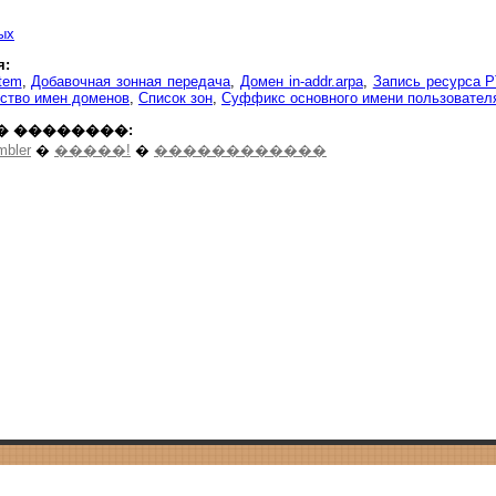
ых
я:
tem
,
Добавочная зонная передача
,
Домен in-addr.arpa
,
Запись ресурса 
ство имен доменов
,
Список зон
,
Суффикс основного имени пользовател
� ��������:
mbler
�
�����!
�
������������