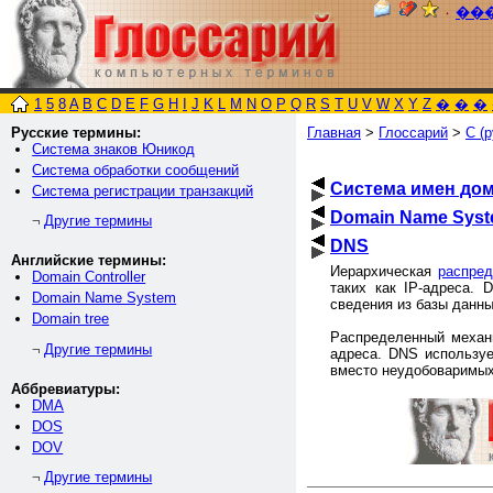
٠
��
1
5
8
A
B
C
D
E
F
G
H
I
J
K
L
M
N
O
P
Q
R
S
T
U
V
W
X
Y
Z
�
�
�
Русские термины:
Главная
>
Глоссарий
>
С (р
Система знаков Юникод
Система обработки сообщений
Система имен до
Система регистрации транзакций
Domain Name Sys
Другие термины
¬
DNS
Английские термины:
Иерархическая
распре
Domain Controller
таких как IP-адреса.
Domain Name System
сведения из базы данны
Domain tree
Распределенный механи
Другие термины
¬
адреса. DNS используе
вместо неудобоваримых
Аббревиатуры:
DMA
DOS
DOV
Другие термины
¬