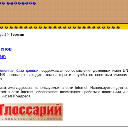
�� ��������
�
�
�
�
�
�
�
�
�
�
�
�
�
�
�
�
�
�
�
�
�
�
�
�
�
ус.)
>
Термин
менов
tem
деленная база данных
, содержащая сопоставления доменных имен DN
 DNS позволяет находить компьютеры и службы по понятным именам,
х.
зм имен/адресов, используемых в сети Internet. Используется для р
тся в сети Internet, обеспечивая возможность работы с понятными и
 чисел IP-адреса.