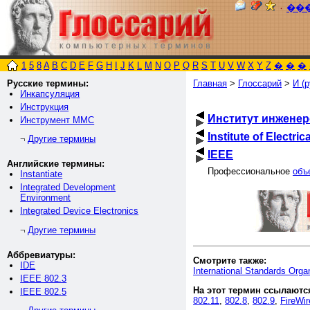
٠
��
1
5
8
A
B
C
D
E
F
G
H
I
J
K
L
M
N
O
P
Q
R
S
T
U
V
W
X
Y
Z
�
�
�
Русские термины:
Главная
>
Глоссарий
>
И (р
Инкапсуляция
Инструкция
Институт инженер
Инструмент ММС
Institute of Electri
Другие термины
¬
IEEE
Английские термины:
Профессиональное
объ
Instantiate
Integrated Development
Environment
Integrated Device Electronics
Другие термины
¬
Аббревиатуры:
Смотрите также:
IDE
International Standards Orga
IEEE 802.3
На этот термин ссылаютс
IEEE 802.5
802.11
,
802.8
,
802.9
,
FireWir