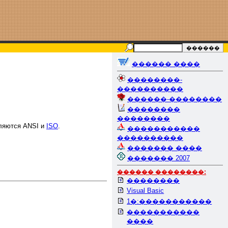
������ ����
��������-
����������
������-��������
��������
��������
вляются ANSI и
ISO
.
�����������
����������
������� ����
������� 2007
������ ��������:
��������
Visual Basic
1�:�����������
�����������
����