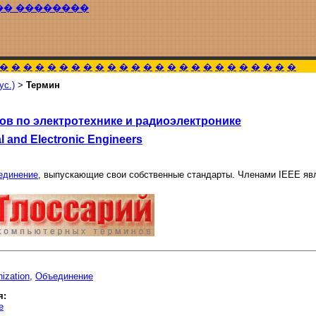
�� ��������
�
�
�
�
�
�
�
�
�
�
�
�
�
�
�
�
�
�
�
�
�
�
�
�
�
ус.)
>
Термин
ов по электротехнике и радиоэлектронике
cal and Electronic Engineers
единение
, выпускающие свои собственные стандарты. Членами IEEE я
nization
,
Объединение
я:
e