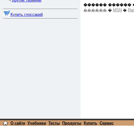
Другие термины
¬
������ ������ 
������
�
MSN
�
Ra
Купить глоссарий
О сайте
Учебники
Тесты
Продукты
Купить
Сервис