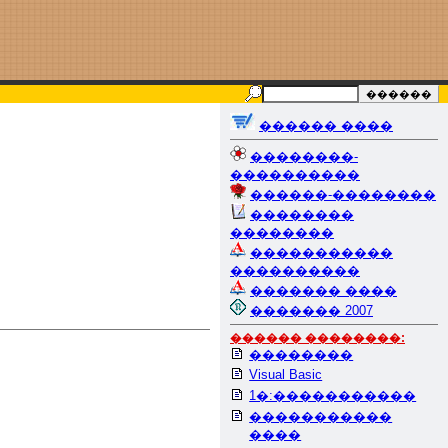
������ ����
��������-
����������
������-��������
��������
��������
�����������
����������
������� ����
������� 2007
������ ��������:
��������
Visual Basic
1�:�����������
�����������
����