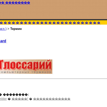
�� ��������
�
�
�
�
�
�
�
�
�
�
�
�
�
�
�
�
�
�
�
�
�
�
�
�
�
нгл.)
>
Термин
Card
� ��������:
mbler
�
�����!
�
������������