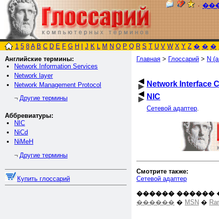
٠
��
1
5
8
A
B
C
D
E
F
G
H
I
J
K
L
M
N
O
P
Q
R
S
T
U
V
W
X
Y
Z
�
�
�
Английские термины:
Главная
>
Глоссарий
>
N (а
Network Information Services
Network layer
Network Interface 
Network Management Protocol
NIC
Другие термины
¬
Сетевой адаптер
.
Аббревиатуры:
NIC
NiCd
NiMeH
Другие термины
¬
Смотрите также:
Сетевой адаптер
Купить глоссарий
������ ������ 
������
�
MSN
�
Ra