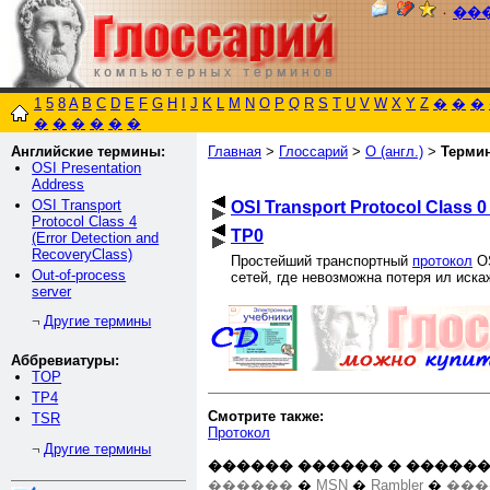
٠
��
1
5
8
A
B
C
D
E
F
G
H
I
J
K
L
M
N
O
P
Q
R
S
T
U
V
W
X
Y
Z
�
�
�
�
�
�
�
�
�
Английские термины:
Главная
>
Глоссарий
>
O (англ.)
>
Терми
OSI Presentation
Address
OSI Transport
OSI Transport Protocol Class 0
Protocol Class 4
TP0
(Error Detection and
RecoveryClass)
Простейший транспортный
протокол
OS
Out-of-process
сетей, где невозможна потеря ил иска
server
Другие термины
¬
Аббревиатуры:
TOP
TP4
Смотрите также:
TSR
Протокол
Другие термины
¬
������ ������ � ������
������
�
MSN
�
Rambler
�
���