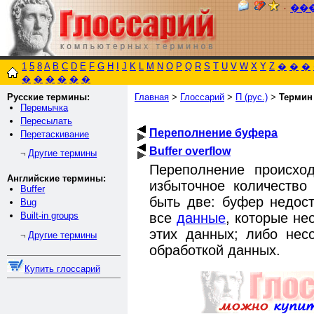
٠
��
1
5
8
A
B
C
D
E
F
G
H
I
J
K
L
M
N
O
P
Q
R
S
T
U
V
W
X
Y
Z
�
�
�
�
�
�
�
�
�
Русские термины:
Главная
>
Глоссарий
>
П (рус.)
>
Термин
Перемычка
Пересылать
Переполнение буфера
Перетаскивание
Buffer overflow
Другие термины
¬
Переполнение происход
Английские термины:
избыточное количество
Buffer
быть две: буфер недост
Bug
все
данные
, которые не
Built-in groups
этих данных; либо нес
Другие термины
¬
обработкой данных.
Купить глоссарий