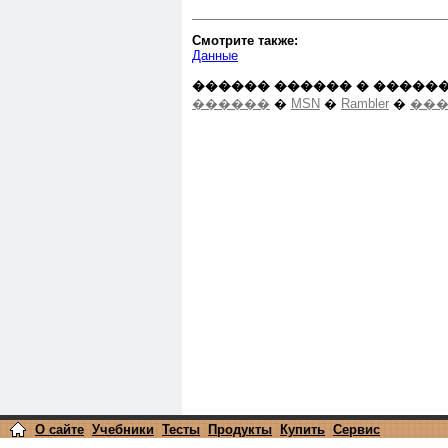
Смотрите также:
Данные
������ ������ � ������
������
�
MSN
�
Rambler
�
���
О сайте
Учебники
Тесты
Продукты
Купить
Сервис