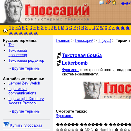
٠
��
1
5
8
A
B
C
D
E
F
G
H
I
J
K
L
M
N
O
P
Q
R
S
T
U
V
W
X
Y
Z
�
�
�
�
�
�
�
�
�
Русские термины:
Главная
>
Глоссарий
>
Т (рус.)
>
Термин
Тег
Текстовый
процессор
Текстовая бомба
Текстовый редактор
Letterbomb
Другие термины
¬
Фрагмент
электронной почты, содерж
системе-реиипиенту.
Английские термины:
Lempel Zev Welch
Light-wave
communications
Lightweight Directory
Access Protocol
Смотрите также:
Другие термины
¬
Фрагмент
������ ������ � ������
Купить глоссарий
������
�
MSN
�
Rambler
�
���