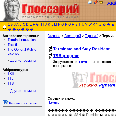
٠
��
1
5
8
A
B
C
D
E
F
G
H
I
J
K
L
M
N
O
P
Q
R
S
T
U
V
W
X
Y
Z
�
�
�
�
�
�
�
�
�
Английские термины:
Главная
>
Глоссарий
>
T (англ.)
>
Термин
Terminal emulation
Text file
Terminate and Stay Resident
The General Public
License
TSR program
Другие термины
¬
Загружается в
память
и остается та
информацию.
Аббревиатуры:
TSR
TTL
TTS
Другие термины
¬
Смотрите также:
Память
Купить глоссарий
������ ������ � ������
������
�
MSN
�
Rambler
�
����