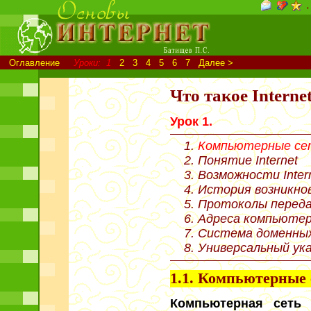
٠
Оглавление
Уроки:
1
2
3
4
5
6
7
Далее >
Что такое Interne
Урок 1.
Компьютерные се
Понятие Internet
Возможности Inter
История возникнов
Протоколы передач
Адреса компьютеро
Система доменны
Универсальный ука
1.1.
Компьютерные 
Компьютерная сеть
—