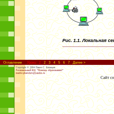
Рис. 1.1. Локальная с
Оглавление
Уроки:
1
2
3
4
5
6
7
Далее >
Copyright © 2004 Павел С. Батищев.
Региональный КЦ: "Помощь образованию!"
mailto:
pbatishev
@yandex.ru
Сайт со