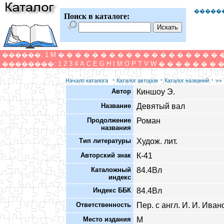
�����
Поиск в каталоге:
������:
1
M
�
�
�
�
�
�
�
�
�
�
�
�
�
�
�
�
�
�
�
��������:
1
2
3
4
A
C
E
G
H
I
M
O
P
T
V
W
�
�
�
�
�
�
�
·
·
·
Начало каталога
Каталог авторов
Каталог названий
>>
Автор
Киншоу Э.
Название
Девятый вал
Продолжение
Роман
названия
Тип литературы
Худож. лит.
Авторский знак
К-41
Каталожный
84.4Вл
индекс
Индекс ББК
84.4Вл
Ответственность
Пер. с англ. И. И. Иван
Место издания
М