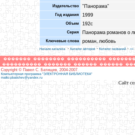
Издательство
"Панорама"
Год издания
1999
Объем
192с
Серия
Панорама романов о 
Ключевые слова
роман, любовь
·
·
·
Начало каталога
Каталог авторов
Каталог названий
>>
�������
��������
����������
������
����������
�������
������
������
��
Copyright © Павел С. Батищев, 2004-2007.
Компьютерная программа "ЭЛЕКТРОННАЯ БИБЛИОТЕКА"
mailto:pbatishev@yandex.ru
Сайт со