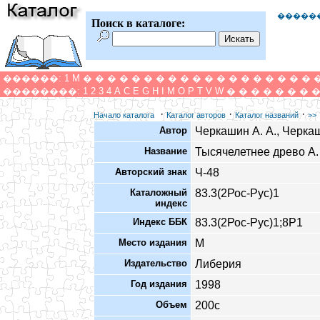
�����
Поиск в каталоге:
������:
1
M
�
�
�
�
�
�
�
�
�
�
�
�
�
�
�
�
�
�
�
��������:
1
2
3
4
A
C
E
G
H
I
M
O
P
T
V
W
�
�
�
�
�
�
�
·
·
·
Начало каталога
Каталог авторов
Каталог названий
>>
Автор
Черкашин А. А., Черкаш
Название
Тысячелетнее древо А.
Авторский знак
Ч-48
Каталожный
83.3(2Рос-Рус)1
индекс
Индекс ББК
83.3(2Рос-Рус)1;8Р1
Место издания
М
Издательство
Либерия
Год издания
1998
Объем
200с