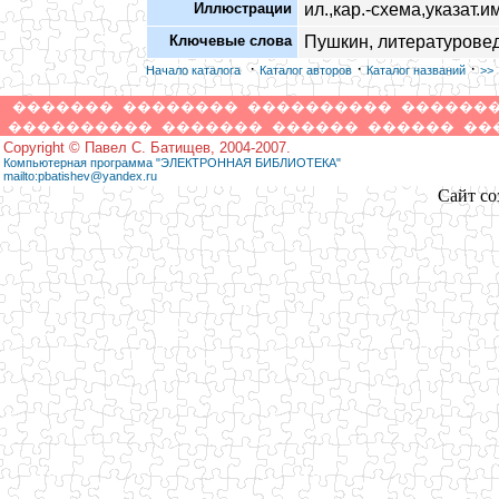
Иллюстрации
ил.,кар.-схема,указат.и
Ключевые слова
Пушкин, литературовед
·
·
·
Начало каталога
Каталог авторов
Каталог названий
>>
�������
��������
����������
������
����������
�������
������
������
��
Copyright © Павел С. Батищев, 2004-2007.
Компьютерная программа "ЭЛЕКТРОННАЯ БИБЛИОТЕКА"
mailto:pbatishev@yandex.ru
Сайт со