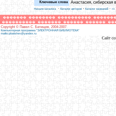
Ключевые слова
Анастасия, сибирская 
·
·
·
Начало каталога
Каталог авторов
Каталог названий
>>
�������
��������
����������
������
����������
�������
������
������
��
Copyright © Павел С. Батищев, 2004-2007.
Компьютерная программа "ЭЛЕКТРОННАЯ БИБЛИОТЕКА"
mailto:pbatishev@yandex.ru
Сайт со