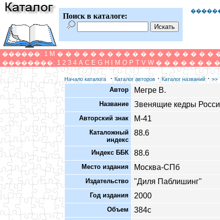
�����
Поиск в каталоге:
������:
1
M
�
�
�
�
�
�
�
�
�
�
�
�
�
�
�
�
�
�
�
��������:
1
2
3
4
A
C
E
G
H
I
M
O
P
T
V
W
�
�
�
�
�
�
�
·
·
·
Начало каталога
Каталог авторов
Каталог названий
>>
Автор
Мегре В.
Название
Звенящие кедры Росс
Авторский знак
М-41
Каталожный
88.6
индекс
Индекс ББК
88.6
Место издания
Москва-СПб
Издательство
"Диля Паблишинг"
Год издания
2000
Объем
384с