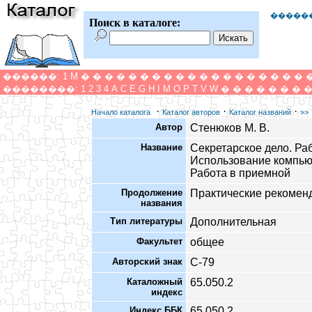
�����
Поиск в каталоге:
������:
1
M
�
�
�
�
�
�
�
�
�
�
�
�
�
�
�
�
�
�
�
��������:
1
2
3
4
A
C
E
G
H
I
M
O
P
T
V
W
�
�
�
�
�
�
�
·
·
·
Начало каталога
Каталог авторов
Каталог названий
>>
Автор
Стенюков М. В.
Название
Секретарское дело. Ра
Использование компью
Работа в приемной
Продолжение
Практические рекомен
названия
Тип литературы
Дополнительная
Факультет
общее
Авторский знак
С-79
Каталожный
65.050.2
индекс
Индекс ББК
65.050.2