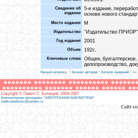
Сведения об
5-е издание, перерабо
издании
основе нового стандар
Место издания
М
Издательство
"Издательство ПРИОР
Год издания
2001
Объем
192с.
Ключевые слова
Общее, бухгалтерское,
делопроизводство, док
·
·
·
Начало каталога
Каталог авторов
Каталог названий
>>
�������
��������
����������
������
����������
�������
������
������
��
Copyright © Павел С. Батищев, 2004-2007.
Компьютерная программа "ЭЛЕКТРОННАЯ БИБЛИОТЕКА"
mailto:pbatishev@yandex.ru
Сайт со