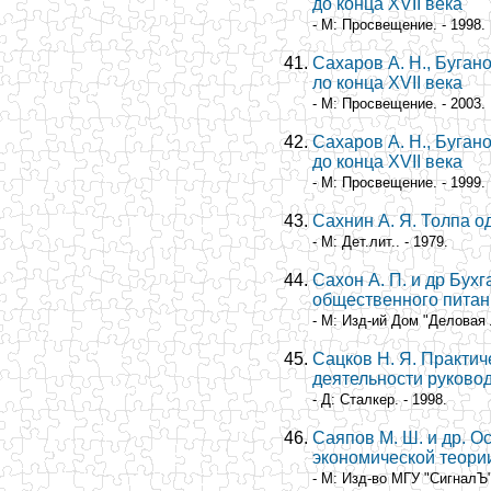
до конца XVII века
- М: Просвещение. - 1998.
Сахаров А. Н., Буган
ло конца XVII века
- М: Просвещение. - 2003.
Сахаров А. Н., Буган
до конца XVII века
- М: Просвещение. - 1999.
Сахнин А. Я. Толпа о
- М: Дет.лит.. - 1979.
Сахон А. П. и др Бухг
общественного питан
- М: Изд-ий Дом "Деловая 
Сацков Н. Я. Практи
деятельности руково
- Д: Сталкер. - 1998.
Саяпов М. Ш. и др. 
экономической теори
- М: Изд-во МГУ "СигналЪ".