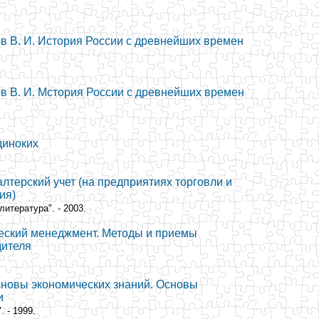
ов В. И. История России с древнейших времен
ов В. И. Мстория России с древнейших времен
диноких
алтерский учет (на предприятиях торговли и
ия)
литература". - 2003.
ческий менеджмент. Методы и приемы
дителя
Основы экономических знаний. Основы
и
 - 1999.