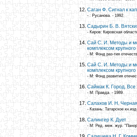
Саган Ф. Сигнал к ка
- : Русанова. - 1992.
Садырин Б. В. Вятск
- Киров: Кировская област
Сай С. И. Методы и 
комплексом крупного
- М: Фонд раз-тия отечест
Сай С. И. Методы и 
комплексом крупного
- М: Фонд развития отечес
Саймак К. Город. Все
- М: Правда. - 1989.
Салахов И. Н. Черна
- Казань: Татарское кн.изд-
Салингер К. Дует
- М: Ред. меж. жур. "Панор
Салищева Н. Г. Комм