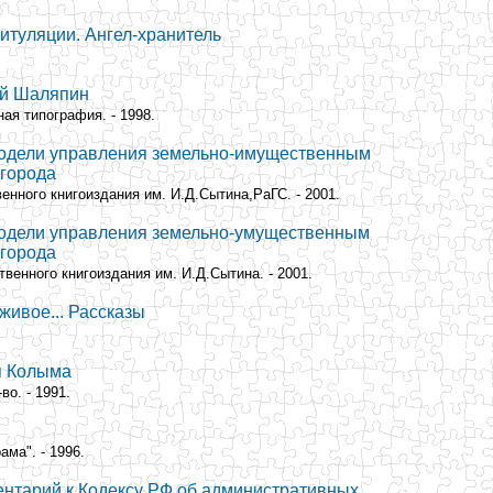
питуляции. Ангел-хранитель
ий Шаляпин
ная типография. - 1998.
модели управления земельно-имущественным
 города
венного книгоиздания им. И.Д.Сытина,РаГС. - 2001.
модели управления земельно-умущественным
 города
твенного книгоиздания им. И.Д.Сытина. - 2001.
 живое... Рассказы
я Колыма
во. - 1991.
ама". - 1996.
ентарий к Кодексу РФ об административных