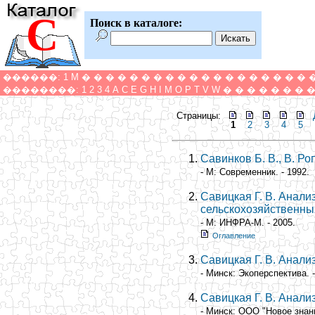
С
Поиск в каталоге:
������:
1
M
�
�
�
�
�
�
�
�
�
�
�
�
�
�
�
�
�
�
�
��������:
1
2
3
4
A
C
E
G
H
I
M
O
P
T
V
W
�
�
�
�
�
�
�
Страницы:
1
2
3
4
5
Савинков Б. В., В. Ро
- М: Современник. - 1992.
Савицкая Г. В. Анал
сельскохозяйственны
- М: ИНФРА-М. - 2005.
Оглавление
Савицкая Г. В. Анал
- Минск: Экоперспектива. -
Савицкая Г. В. Анал
- Минск: ООО "Новое знани