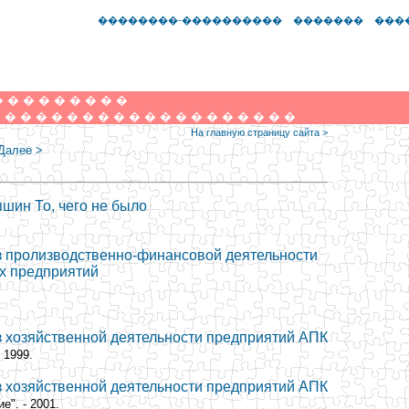
��������-����������
�������
���
�
�
�
�
�
�
�
�
�
�
�
�
�
�
�
�
�
�
�
�
�
�
�
�
�
�
�
�
�
На главную страницу сайта >
Далее >
пшин То, чего не было
из пролизводственно-финансовой деятельности
х предприятий
из хозяйственной деятельности предприятий АПК
 1999.
из хозяйственной деятельности предприятий АПК
е". - 2001.