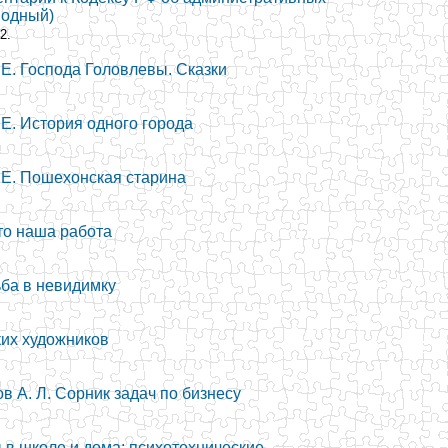
водный)
2.
Е. Господа Головлевы. Сказки
Е. История одного города
Е. Пошехонская старина
то наша работа
ьба в невидимку
ких художников
в А. Л. Сорник задач по бизнесу
 в школе и дома: психотехнические