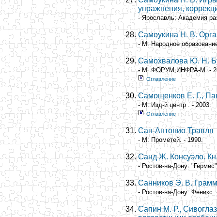
упражнения, коррек
- Ярославль: Академия ра
Самоукина Н. В. Орг
- М: Народное образование
Самохвалова Ю. Н. Бу
- М: ФОРУМ;ИНФРА-М. - 2
Оглавление
Самощенков Е. Г., Па
- М: Изд-й центр . - 2003.
Оглавление
Сан-Антонио Травля
- М: Прометей. - 1990.
Санд Ж. Консуэло. Кн.
- Ростов-на-Дону: "Гермес".
Санников Э. В. Грамм
- Ростов-на-Дону: Феникс. 
Сапин М. Р., Сивогла