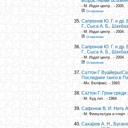
возрастными особенн
- М: Издат.центр . - 2005.
Оглавление
Сапронов Ю. Г. и др.
Г., Сыса А. Б., Шахбаз
- М: Издат.центр . - 2004.
Оглавление
Сапронов Ю. Г. и др.
Г., Сыса А. Б., Шахбаз
- М: Издат.центр . - 2004.
Оглавление
Саттон Г Вуайеры/Са
Последнее танго в П
- Мн: Белфакс. - 1993.
Саттон Г. Гром среди
- М: Худ.лит.. - 1984.
Сафонов В. И. Нить 
- М: Физкультура и спорт. 
Сахаров А. Н., Буган