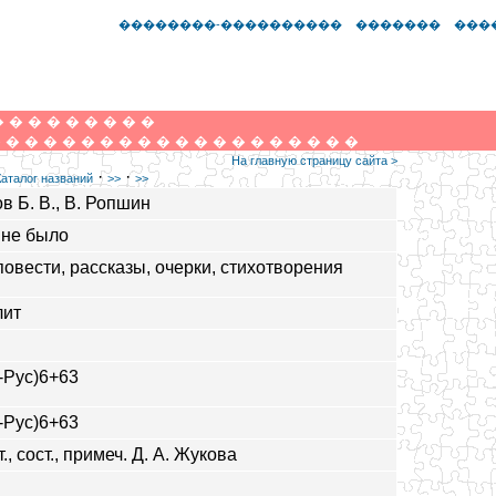
��������-����������
�������
���
�
�
�
�
�
�
�
�
�
�
�
�
�
�
�
�
�
�
�
�
�
�
�
�
�
�
�
�
�
На главную страницу сайта >
·
·
Каталог названий
>>
>>
в Б. В., В. Ропшин
о не было
повести, рассказы, очерки, стихотворения
лит
-Рус)6+63
-Рус)6+63
т., сост., примеч. Д. А. Жукова