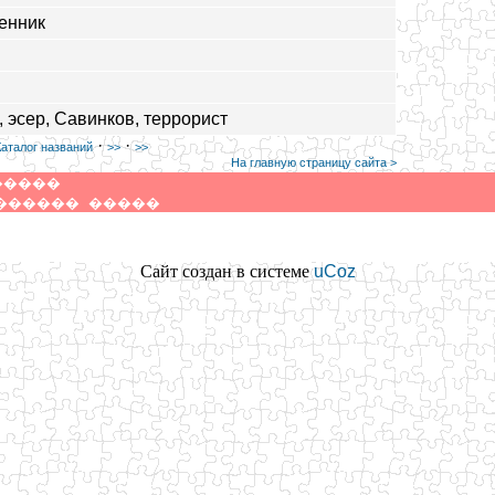
енник
, эсер, Савинков, террорист
·
·
Каталог названий
>>
>>
На главную страницу сайта >
�����
������
�����
Сайт создан в системе
uCoz