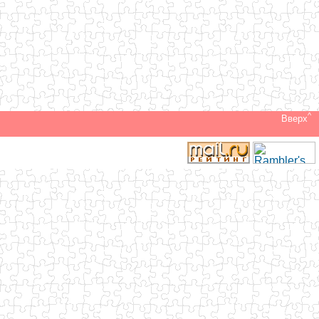
^
Вверх