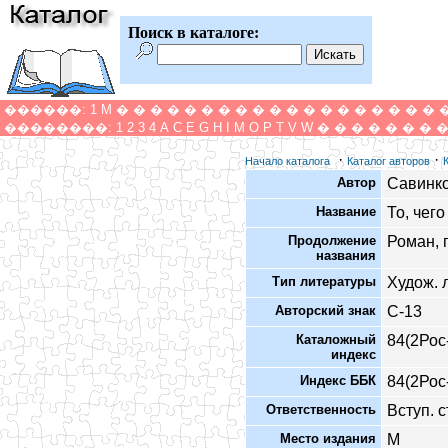
Поиск в каталоге:
������:
1
M
�
�
�
�
�
�
�
�
�
�
�
�
�
�
�
�
�
�
�
��������:
1
2
3
4
A
C
E
G
H
I
M
O
P
T
V
W
�
�
�
�
�
�
�
·
·
Начало каталога
Каталог авторов
Автор
Савинко
Название
То, чег
Продолжение
Роман, 
названия
Тип литературы
Худож. 
Авторский знак
С-13
Каталожный
84(2Рос
индекс
Индекс ББК
84(2Рос
Ответственность
Вступ. с
Место издания
М