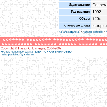
Издательство
Соврем
Год издания
1992
Объем
720с
Ключевые слова
история
·
·
Начало каталога
Каталог авторов
�������
��������
����������
������
����������
�������
������
������
��
Copyright © Павел С. Батищев, 2004-2007.
Компьютерная программа "ЭЛЕКТРОННАЯ БИБЛИОТЕКА"
mailto:pbatishev@yandex.ru