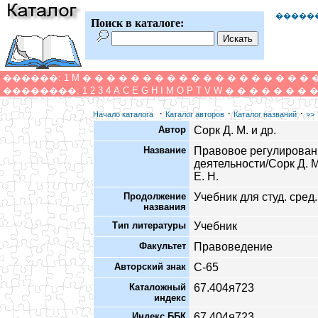
�����
Поиск в каталоге:
������:
1
M
�
�
�
�
�
�
�
�
�
�
�
�
�
�
�
�
�
�
�
��������:
1
2
3
4
A
C
E
G
H
I
M
O
P
T
V
W
�
�
�
�
�
�
�
·
·
·
Начало каталога
Каталог авторов
Каталог названий
>>
Автор
Сорк Д. М. и др.
Название
Правовое регулирован
деятельности/Сорк Д. М
Е. Н.
Продолжение
Учебник для студ. сред
названия
Тип литературы
Учебник
Факультет
Правоведение
Авторский знак
С-65
Каталожный
67.404я723
индекс
Индекс ББК
67.404я723