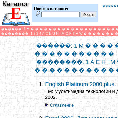
E
�����
Поиск в каталоге:
������:
1
M
�
�
�
�
�
�
�
�
�
�
�
�
�
�
�
�
�
�
�
��������:
1
2
3
4
A
C
E
G
H
I
M
O
P
T
V
W
�
�
�
�
�
�
�
������:
1
M
�
�
�
�
�
�
�
�
�
�
�
�
�
�
�
��������:
1
A
E
H
I
M
�
�
�
�
�
�
�
�
�
�
�
English Platinum 2000 plus.
- М: Мультимедиа технологии и 
2002.
Оглавление