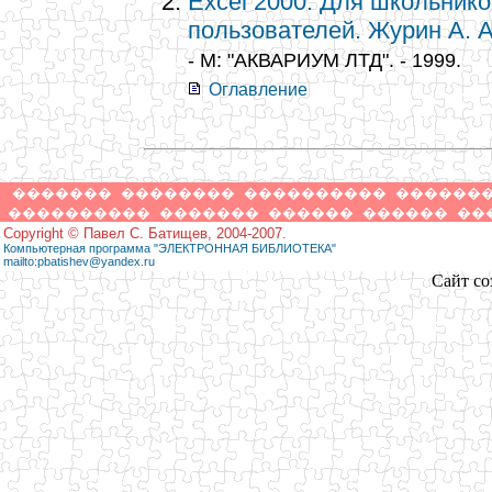
Excel 2000. Для школьник
пользователей. Журин А. А
- М: "АКВАРИУМ ЛТД". - 1999.
Оглавление
�������
��������
����������
������
����������
�������
������
������
��
Copyright © Павел С. Батищев, 2004-2007.
Компьютерная программа "ЭЛЕКТРОННАЯ БИБЛИОТЕКА"
mailto:pbatishev@yandex.ru
Сайт со