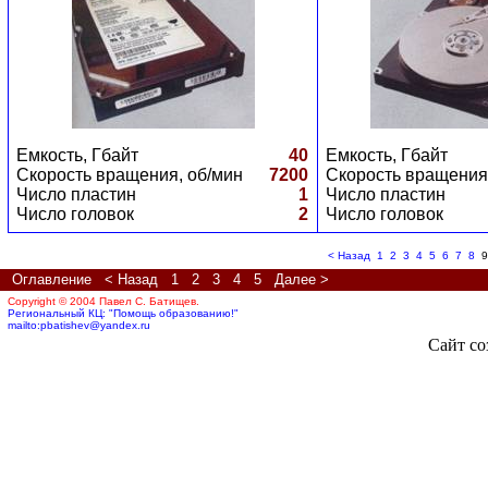
Емкость, Гбайт
40
Емкость, Гбайт
Скорость вращения, об/мин
7200
Скорость вращения
Число пластин
1
Число пластин
Число головок
2
Число головок
< Назад
1
2
3
4
5
6
7
8
9
Оглавление
< Назад
1
2
3
4
5
Далее >
Copyright © 2004 Павел С. Батищев.
Региональный КЦ: "Помощь образованию!"
mailto:
pbatishev
@yandex.ru
Сайт со