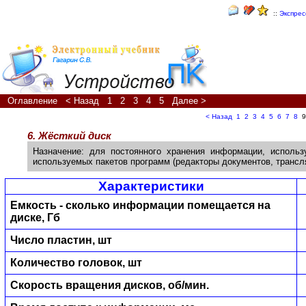
::
Экспрес
Оглавление
< Назад
1
2
3
4
5
Далее >
< Назад
1
2
3
4
5
6
7
8
9
6. Жёсткий диск
Назначение: для постоянного хранения информации, использ
используемых пакетов программ (редакторы документов, трансл
Характеристики
Емкость - сколько информации помещается на
диске, Гб
Число пластин, шт
Количество головок, шт
Скорость вращения дисков, об/мин.