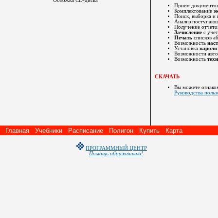
Обложка
CD-
диска
Прием документо
Комплектование
э
Поиск, выборка и
Анализ поступаю
Получение отчето
Зачисление
с учет
Печать
списков а
Возможность
нас
Установка
пароля
Возможности авто
Возможность
тех
СКАЧАТЬ
Вы можете ознако
Руководства польз
Главная
Учебники
Расписание
Полигон
Купить
Карта
ПРОГРАММНЫЙ ЦЕНТР
Помощь образованию!