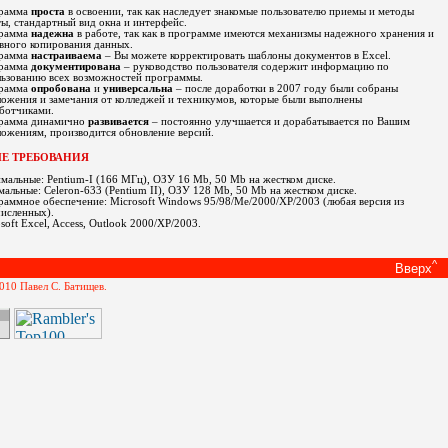
рамма
проста
в освоении, так как наследует знакомые пользователю приемы и методы
ы, стандартный вид окна и интерфейс.
рамма
надежна
в работе, так как в программе имеются механизмы надежного хранения и
вного копирования данных.
рамма
настраиваема
– Вы можете корректировать шаблоны документов в
Excel
.
рамма
документирована
– руководство пользователя содержит информацию по
льзованию всех возможностей программы.
рамма
опробована
и
универсальна
– после доработки в 2007 году были собраны
ожения и замечания от колледжей и техникумов, которые были выполнены
ботчиками.
рамма динамично
развивается
– постоянно улучшается и дорабатывается по Вашим
ожениям, производится обновление версий.
Е ТРЕБОВАНИЯ
альные: Pentium-I (166 МГц), ОЗУ 16 Mb, 50 Mb на жестком диске.
альные: Celeron-633 (Pentium II), ОЗУ 128 Mb, 50 Mb на жестком диске.
аммное обеспечение: Microsoft Windows 95/98/Me/2000/XP/2003 (любая версия из
исленных).
soft Excel, Access, Outlook 2000/XP/2003.
^
Вверх
010 Павел С. Батищев.