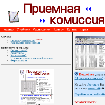
Главная
Учебники
Расписание
Полигон
Купить
Карта
Скачать:
новинка
Скачать демо-версию
Руководство пользователя
Приобрести программу:
Сколько стоит?
Как купить?
Как оплатить?
Ответы на вопросы по приобретению
Форма заказа
Подробнее
узнать 
"Приемная комиссия"
р
На сайте
pbprog.ru
Вы 
рассылку
новостей
обр
Перейти на новый сай
ВОЗМОЖНОСТИ