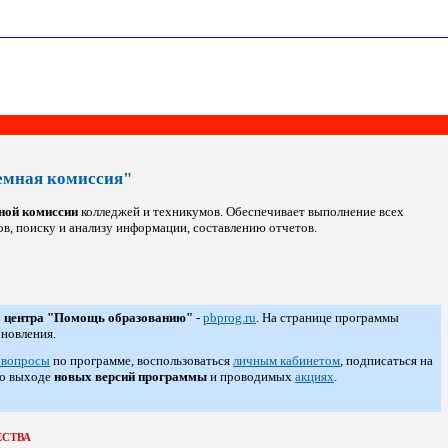
емная комиссия"
ной комиссии
колледжей и техникумов. Обеспечивает выполнение всех
, поиску и анализу информации, составлению отчетов.
 центра "Помощь образованию"
-
pbprog.ru
. На странице программы
бновления.
 вопросы
по программе, воспользоваться
личным кабинетом
, подписаться на
 о выходе
новых версий программы
и проводимых
акциях
.
СТВА