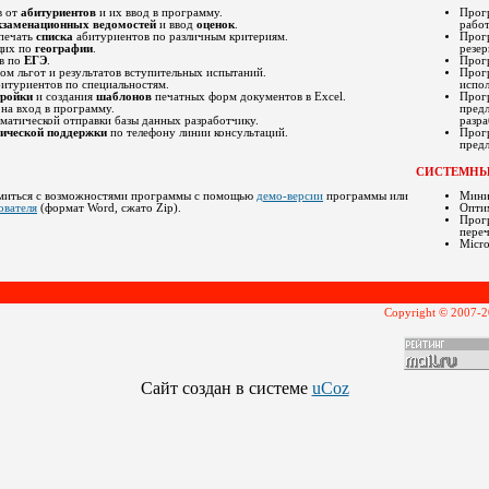
в от
абитуриентов
и их ввод в программу.
Прог
кзаменационных ведомостей
и ввод
оценок
.
работ
 печать
списка
абитуриентов по различным критериям.
Прог
щих по
географии
.
резер
в по
ЕГЭ
.
Прог
ом льгот и результатов вступительных испытаний.
Прог
битуриентов по специальностям.
испо
тройки
и создания
шаблонов
печатных форм документов в
Excel
.
Прог
на вход в программу.
предл
матической отправки базы данных разработчику.
разра
нической поддержки
по телефону линии консультаций.
Прог
предл
СИСТЕМНЫ
миться с возможностями программы с помощью
демо-версии
программы или
Миним
ователя
(формат
Word
, сжато
Zip)
.
Оптим
Прогр
переч
Micro
Copyright © 2007-2
Сайт создан в системе
uCoz