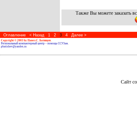
Также Вы можете заказать вс
Оглавление
< Назад
1
2
3
4
Далее >
Copyright © 2003 by Павел С. Батищев.
Региональный компьютерный центр – помощь ССУЗам.
pbatishev@yandex.ru
Сайт со