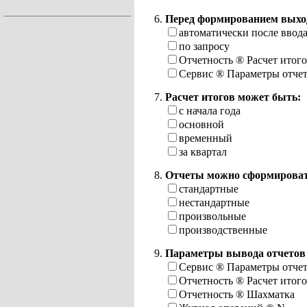
Перед формированием выхо
автоматически после ввод
по запросу
Отчетность
®
Расчет итог
Сервис
®
Параметры отче
Расчет итогов может быть:
с начала года
основной
временный
за квартал
Отчеты можно сформироват
стандартные
нестандартные
произвольные
производственные
Параметры вывода отчетов
Сервис
®
Параметры отче
Отчетность
®
Расчет итог
Отчетность
®
Шахматка