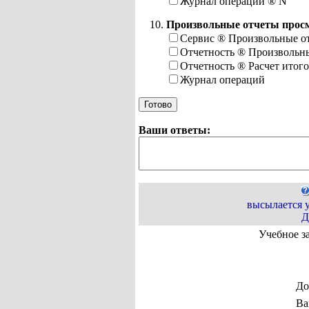
Журнал операций
®
N
Произвольные отчеты прос
Сервис
®
Произвольные о
Отчетность
®
Произвольны
Отчетность
®
Расчет итог
Журнал операций
Ваши ответы:
высылается 
Д
Учебное з
До
Ва