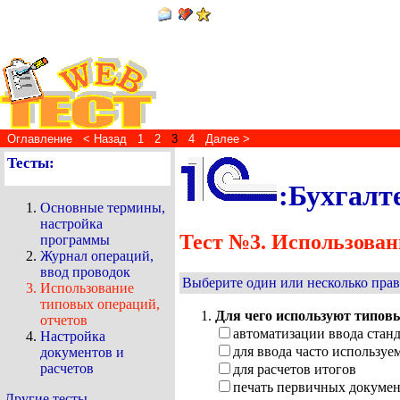
Оглавление
< Назад
1
2
3
4
Далее >
Тесты:
:Бухгалт
Основные термины,
настройка
Тест №3. Использован
программы
Журнал операций,
ввод проводок
Выберите один или несколько прав
Использование
типовых операций,
Для чего используют типов
отчетов
автоматизации ввода стан
Настройка
для ввода часто использу
документов и
расчетов
для расчетов итогов
печать первичных докуме
Другие тесты...