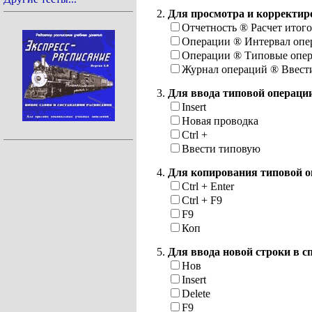
Для просмотра и корректир
Отчетность
®
Расчет итог
Операции
®
Интервал опе
Операции
®
Типовые опе
Журнал операций
®
Ввест
Для ввода типовой операци
Insert
Новая проводка
Ctrl +
Ввести типовую
Для копирования типовой о
Ctrl + Enter
Ctrl + F9
F9
Коп
Для ввода новой строки в с
Нов
Insert
Delete
F9