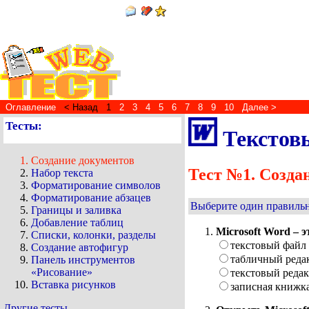
Оглавление
< Назад
1
2
3
4
5
6
7
8
9
10
Далее >
Тесты:
Текстовы
Создание документов
Тест №1. Созда
Набор текста
Форматирование символов
Форматирование абзацев
Выберите один правильн
Границы и заливка
Добавление таблиц
Microsoft Word – э
Списки, колонки, разделы
текстовый файл
Создание автофигур
табличный реда
Панель инструментов
«Рисование»
текстовый реда
Вставка рисунков
записная книжк
Другие тесты...