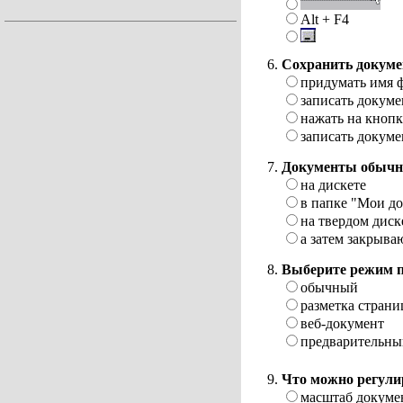
Alt + F4
Сохранить докумен
придумать имя 
записать докуме
нажать на кнопк
записать докуме
Документы обычн
на дискете
в папке "Мои д
на твердом диск
а затем закрыва
Выберите режим п
обычный
разметка стран
веб-документ
предварительны
Что можно регули
масштаб докумен