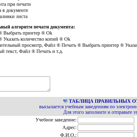
нта при печати
а в документе
аливки листа
ный алгоритм печати документа:
®
Выбрать принтер
®
Ok
®
Указать количество копий
®
Ok
рительный просмотр, Файл
®
Печать
®
Выбрать принтер
®
Указа
й текст, Файл
®
Печать и т.д.
ТАБЛИЦА ПРАВИЛЬНЫХ О
высылается учебным заведениям по электрон
Для этого заполните и отправьте эт
Учебное заведение:
Адрес:
Ф.И.О.: