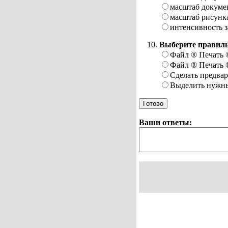
масштаб докуме
масштаб рисунк
интенсивность з
Выберите правиль
Файл
®
Печать
Файл
®
Печать
Сделать предва
Выделить нужны
Ваши ответы: