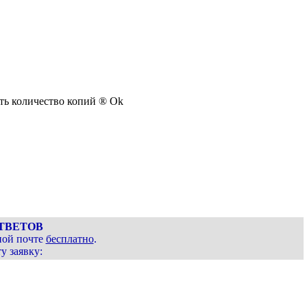
ть количество копий
®
Ok
ТВЕТОВ
ной почте
бесплатно
.
у заявку: