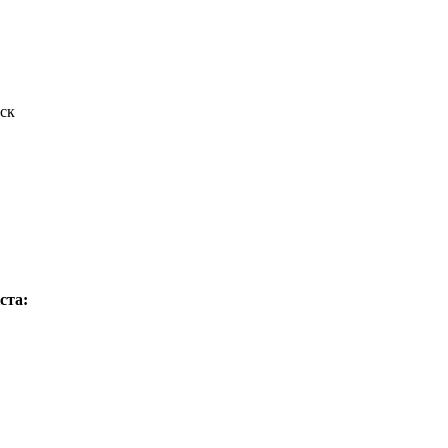
ск
ста: