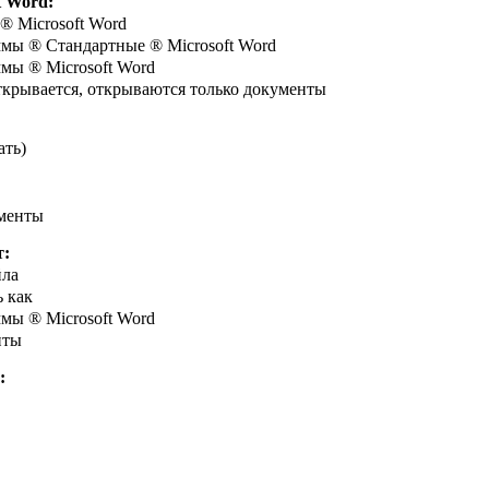
t Word:
®
Microsoft Word
ммы
®
Стандартные
®
Microsoft Word
ммы
®
Microsoft Word
ткрывается, открываются только документы
ать)
менты
т:
ла
 как
ммы
®
Microsoft Word
нты
: