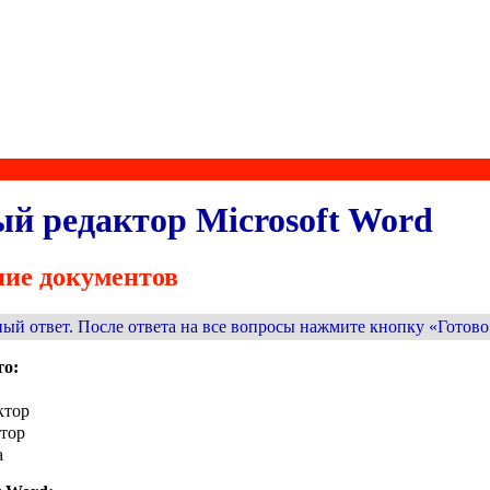
й редактор Microsoft Word
ние документов
ый ответ. После ответа на все вопросы нажмите кнопку «Готово
то:
ктор
ктор
а