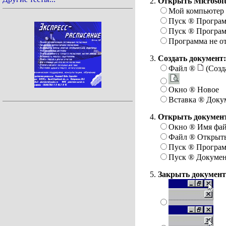
Открыть Microsof
Мой компьютер
Пуск
®
Програ
Пуск
®
Програ
Программа не о
Создать документ:
Файл
®
(Созд
Окно
®
Новое
Вставка
®
Доку
Открыть докумен
Окно
®
Имя фай
Файл
®
Открыть
Пуск
®
Програ
Пуск
®
Докуме
Закрыть документ