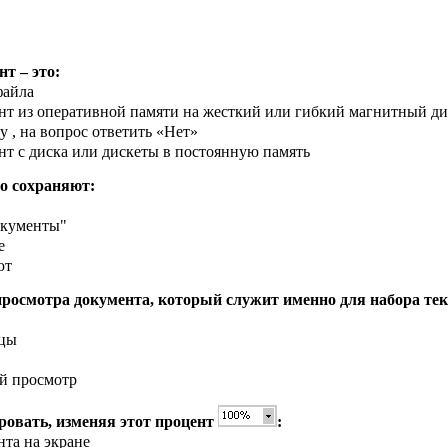
т – это:
файла
нт из оперативной памяти на жесткий или гибкий магнитный ди
у , на вопрос ответить «Нет»
нт с диска или дискеты в постоянную память
о сохраняют:
окументы"
е
ют
росмотра документа, который служит именно для набора тек
ицы
й просмотр
ровать, изменяя этот процент
:
та на экране