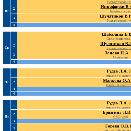
Бухгалтерский у
Никифоров В.
2
Вт
Безопасн.жизн
Шулятиков В.И
3
Бухгалтерский у
4
Шабалина Е.В
1
Орг.и технолог.о
Шулятиков В.
2
Ср
Бухгалтерский у
Зонова Н.А.
3
Маркетинг
4
Гудзь Л.А.
Б
1
Анализ хоз.деятел
Малкова О.А
Чт
2
Налоги и налогоо
3
4
Гудзь Л.А.
Б
1
Анализ хоз.деятел
Брязгина Л.И
2
Пт
ОВС (мед)
3
Горева О.В.
4
Фин., ден.обращ. и 