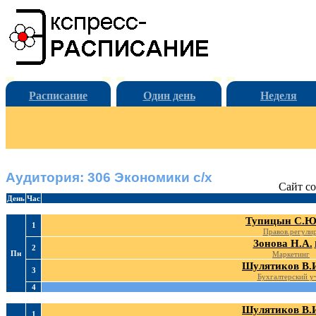
Расписание
Один день
Неделя
Аудитория: 306 Экономики с/х
Сайт со
День
Час
Тупицын С.Ю
1
Правов.регулир
Зонова Н.А.
2
Пн
Маркетинг
Шулятиков В.
3
Бухгалтерский у
4
Шулятиков В.
1