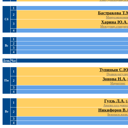
1
Бастракова Т.
2
Микроэкономи
Сб
Харина Ю.А.
3
Междунар.стандарт
4
1
2
Вс
3
4
День
Час
Тупицын С.Ю
1
Правов.регулир
Зонова Н.А.
Пн
2
Маркетинг
3
4
Гудзь Л.А.
Б
1
Анализ хоз.деятел
Никифоров В.
Вт
2
Безопасн.жизн
3
4