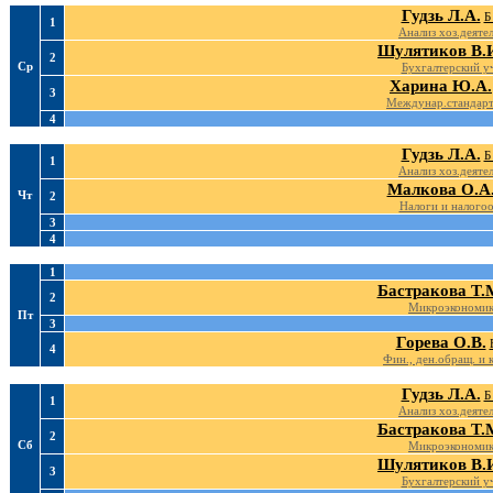
Гудзь Л.А.
Б
1
Анализ хоз.деятел
Шулятиков В.
2
Ср
Бухгалтерский у
Харина Ю.А.
3
Междунар.стандарт
4
Гудзь Л.А.
Б
1
Анализ хоз.деятел
Малкова О.А
Чт
2
Налоги и налогоо
3
4
1
Бастракова Т.
2
Микроэкономи
Пт
3
Горева О.В.
4
Фин., ден.обращ. и 
Гудзь Л.А.
Б
1
Анализ хоз.деятел
Бастракова Т.
2
Сб
Микроэкономи
Шулятиков В.
3
Бухгалтерский у