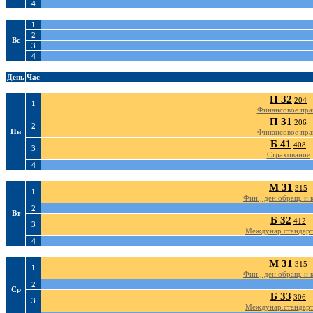
4
1
2
Вс
3
4
День
Час
П 32
204
1
Финансовое пра
П 31
206
2
Пн
Финансовое пра
Б 41
408
3
Страхование
4
М 31
315
1
Фин., ден.обращ. и 
2
Вт
Б 32
412
3
Междунар.стандарт
4
М 31
315
1
Фин., ден.обращ. и 
2
Ср
Б 33
306
3
Междунар.стандарт