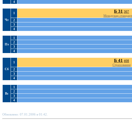
4
Б 31
307
1
Междунар.стандарт
Чт
2
3
4
1
2
Пт
3
4
Б 41
408
1
Страхование
Сб
2
3
4
1
2
Вс
3
4
Обновлено: 07.01.2006 в 01:42.