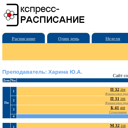
Расписание
Один день
Неделя
Преподаватель: Харина Ю.А.
Сайт со
День
Час
П 32
204
1
Финансовое пра
П 31
206
2
Пн
Финансовое пра
Б 41
408
3
Страхование
4
М 32
216
1