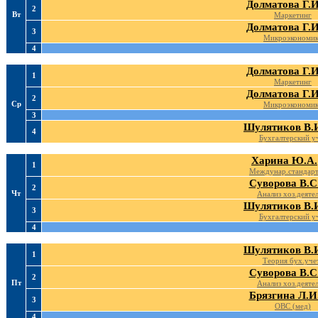
Долматова Г.И
2
Вт
Маркетинг
Долматова Г.И
3
Микроэкономи
4
Долматова Г.И
1
Маркетинг
Долматова Г.И
2
Ср
Микроэкономи
3
Шулятиков В.
4
Бухгалтерский у
Харина Ю.А.
1
Междунар.стандарт
Суворова В.С
2
Чт
Анализ хоз.деятел
Шулятиков В.
3
Бухгалтерский у
4
Шулятиков В.
1
Теория бух.уче
Суворова В.С
2
Пт
Анализ хоз.деятел
Брязгина Л.И
3
ОВС (мед)
4