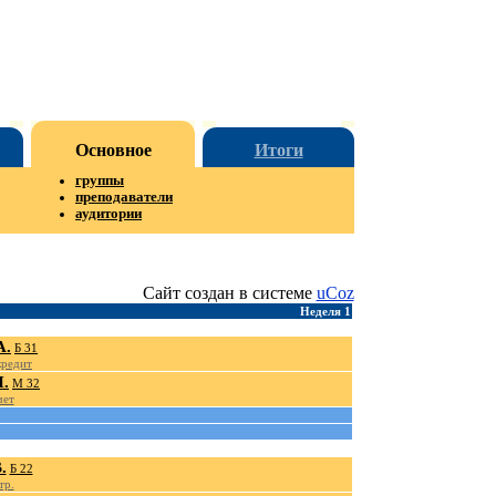
Основное
Итоги
группы
преподаватели
аудитории
Сайт создан в системе
uCoz
Неделя 1
А.
Б 31
кредит
.
М 32
чет
.
Б 22
тр.