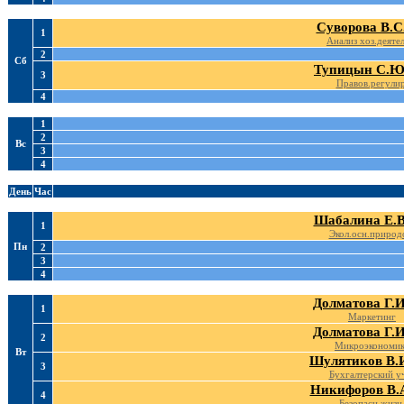
Суворова В.С
1
Анализ хоз.деятел
2
Сб
Тупицын С.Ю
3
Правов.регулир
4
1
2
Вс
3
4
День
Час
Шабалина Е.В
1
Экол.осн.природ
Пн
2
3
4
Долматова Г.И
1
Маркетинг
Долматова Г.И
2
Микроэкономи
Вт
Шулятиков В.
3
Бухгалтерский у
Никифоров В.
4
Безопасн.жизн