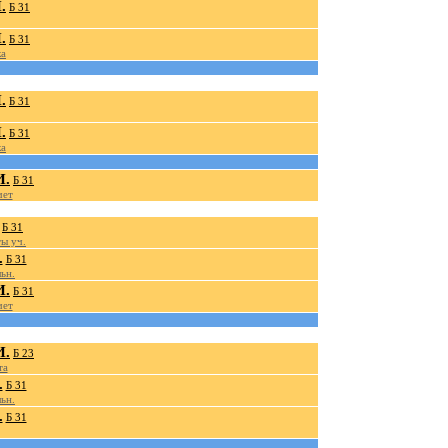
.
Б 31
.
Б 31
ка
.
Б 31
.
Б 31
ка
И.
Б 31
чет
Б 31
ы уч.
.
Б 31
ьн.
И.
Б 31
чет
И.
Б 23
та
.
Б 31
ьн.
.
Б 31