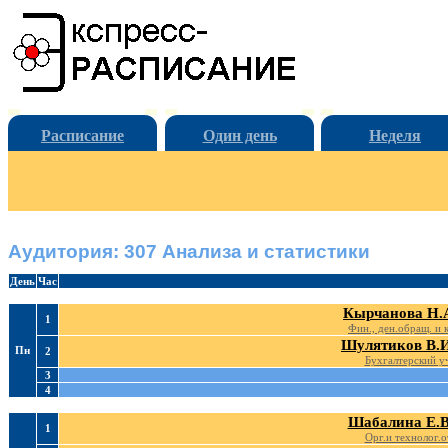
Расписание
Один день
Неделя
Аудитория: 307 Анализа и статистики
День
Час
Кырчанова Н.
1
Фин., ден.обращ. и 
Шулятиков В.И
Пн
2
Бухгалтерский у
3
4
Шабалина Е.В
1
Орг.и технолог.о