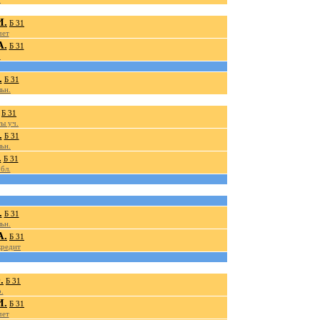
И.
Б 31
чет
А.
Б 31
.
.
Б 31
ьн.
Б 31
ы уч.
.
Б 31
ьн.
.
Б 31
бл.
.
Б 31
ьн.
А.
Б 31
кредит
.
Б 31
.
И.
Б 31
чет