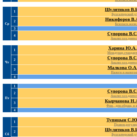
Шулятиков В.
1
Бухгалтерский у
Никифоров В.
2
Ср
Безопасн.жизн
3
Суворова В.С
4
Анализ хоз.деятел
Харина Ю.А.
1
Междунар.стандарт
Суворова В.С
2
Чт
Анализ хоз.деятел
Малкова О.А
3
Налоги и налогоо
4
1
Суворова В.С
2
Анализ хоз.деятел
Пт
Кырчанова Н.
3
Фин., ден.обращ. и 
4
Тупицын С.Ю
1
Правов.регулир
Шулятиков В.
2
Сб
Бухгалтерский у