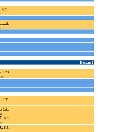
.
Б 31
ьн.
.
Б 31
.
Неделя 2
.
Б 23
оп.
.
Б 31
.
Б 31
ка
И.
Б 31
чет
А.
Б 31
.