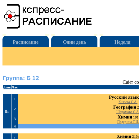
Расписание
Один день
Неделя
Группа: Б 12
Сайт со
День
Час
Русский язык
1
Князева С.А.
География
2
2
Пн
Шеромова С.А
Химия
101
3
Падерина Т.И.
4
Химия
210
1