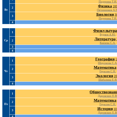
Падерина Т.И.
Физика
20
2
Вт
Овчинников А.
Биология
3
3
Падерина Т.И.
4
Физкультура
1
Бурков А.Ю.
Литература
Ср
2
Князева С.А.
3
4
География
1
1
Шеромова С.А
Математика
2
Чт
Герасим С.Н.
Экология
20
3
Шабалина Е.В
4
Обществознан
1
Даровских Е.В
Математика
2
Пт
Герасим С.Н.
История
10
3
Даровских Е.В
4