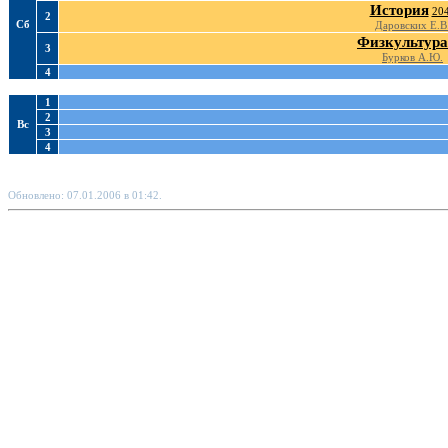
История
20
2
Сб
Даровских Е.В
Физкультура
3
Бурков А.Ю.
4
1
2
Вс
3
4
Обновлено: 07.01.2006 в 01:42.