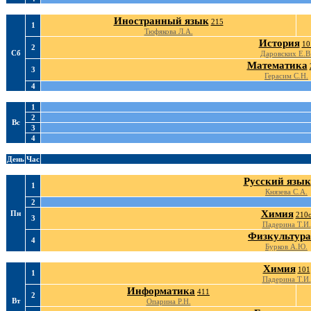
Иностранный язык
215
1
Тюфякова Л.А.
История
10
2
Сб
Даровских Е.В
Математика
3
Герасим С.Н.
4
1
2
Вс
3
4
День
Час
Русский язык
1
Князева С.А.
2
Химия
Пн
210
3
Падерина Т.И.
Физкультура
4
Бурков А.Ю.
Химия
101
1
Падерина Т.И.
Информатика
411
2
Вт
Опарина Р.Н.