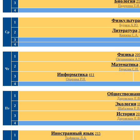
Биология
21
3
Падерина Т.И.
4
Физкультура
1
Бурков А.Ю.
Литература
Ср
2
Князева С.А.
3
4
Физика
20
1
Овчинников А.
Математика
2
Чт
Герасим С.Н.
Информатика
411
3
Опарина Р.Н.
4
Обществознан
1
Даровских Е.В
Экология
1
2
Пт
Шабалина Е.В
История
20
3
Даровских Е.В
4
Иностранный язык
215
1
Тюфякова Л.А.