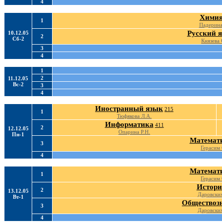
4
Хими
1
Падерина
Русский 
10.12.05
2
Сб-2
Князева 
3
4
1
2
11.12.05
Вс-2
3
4
Иностранный язык
215
1
Тюфякова Л.А.
Информатика
411
2
12.12.05
Опарина Р.Н.
Пн-1
Математ
3
Герасим 
4
Математ
1
Герасим 
Истори
2
13.12.05
Даровских
Вт-1
Обществоз
3
Даровских
4