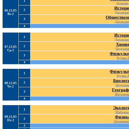
1
Герасим 
Истори
2
06.12.05
Даровских
Вт-2
Обществоз
3
Даровских
4
Истори
1
Даровских
Хими
2
07.12.05
Падерина
Ср-2
Физкульт
3
Бурков 
4
Физкульт
1
Бурков 
Биолог
2
08.12.05
Падерина
Чт-2
Географ
3
Шеромова
4
Эколог
1
Шабалина
Физик
09.12.05
2
Пт-2
Овчиннико
3