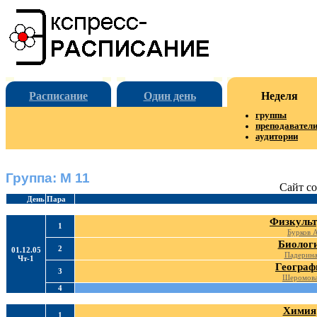
Расписание
Один день
Неделя
группы
преподавател
аудитории
Группа: М 11
Сайт со
День
Пара
Физкульт
1
Бурков 
Биолог
2
01.12.05
Падерина
Чт-1
Географ
3
Шеромова
4
Химия
1