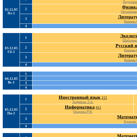
Падерина
Физик
2
02.12.05
Овчиннико
Пт-1
Литерат
3
Князева 
4
Эколог
1
Шабалина
Русский 
2
03.12.05
Князева 
Сб-1
Литерат
3
Князева 
4
1
2
04.12.05
Вс-1
3
4
Иностранный язык
215
1
Тюфякова Л.А.
Информатика
411
2
05.12.05
Опарина Р.Н.
Пн-2
Математ
3
Герасим 
4
Математ