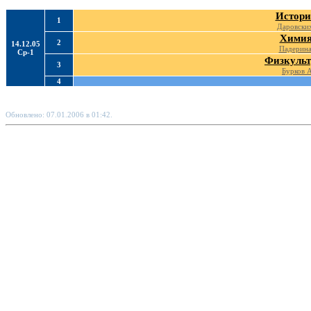
Истори
1
Даровских
Хими
2
14.12.05
Падерина
Ср-1
Физкульт
3
Бурков 
4
Обновлено: 07.01.2006 в 01:42.