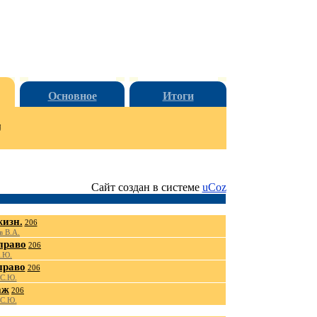
Основное
Итоги
и
Сайт создан в системе
uCoz
жизн.
206
 В.А.
право
206
.Ю.
право
206
 С.Ю.
аж
206
 С.Ю.