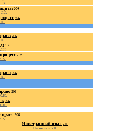
А.Ю.
защиты
206
 Л.Л.
роцесс
206
.Ю.
право
206
.Ю.
д)
206
 Л.И.
процесс
206
Н.А.
право
206
.Ю.
право
206
 С.Ю.
аж
206
 С.Ю.
 право
206
Н.А.
Иностранный язык
216
Овсянников В.Ф.