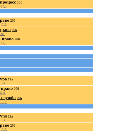
процесс
206
Н.А.
право
206
 Л.Л.
право
206
.Ю.
 право
206
Н.А.
ура
11а
А.Ю.
 право
206
Ю.А.
 служба
206
 Л.Л.
ура
11а
А.Ю.
право
206
 Л.Л.