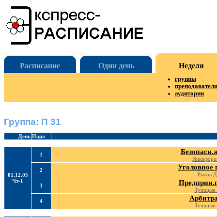
Расписание
Один день
Неделя
группы
преподавател
аудитории
Группа: П 31
День
Пара
Безопасн.
1
Никифоров
Уголовное 
2
Рылов Д
01.12.05
Чт-1
Предприн.
3
Тупицын
Арбитр
4
Тупицын