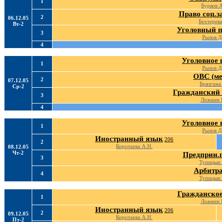
1
Бурков 
Право соц.
2
06.12.05
Бехтерева
Вт-2
Уголовный п
3
Рылов Д
4
Уголовное 
1
Рылов Д
ОВС (ме
2
07.12.05
Брязгина
Ср-2
Гражданский 
3
Ложкин 
4
Уголовное 
1
Рылов Д
Иностранный язык
206
2
Коротаева А.Н.
08.12.05
Чт-2
Предприн.
3
Тупицын
Арбитр
4
Тупицын
Гражданское
1
Ложкин 
Иностранный язык
206
2
09.12.05
Коротаева А.Н.
Пт-2