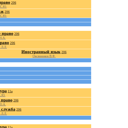
право
206
 С.Ю.
аж
206
 С.Ю.
 право
206
Н.А.
право
206
 Л.Л.
Иностранный язык
206
Овсянников В.Ф.
ура
11а
А.Ю.
 право
206
Ю.А.
 служба
206
 Л.Л.
ура
11а