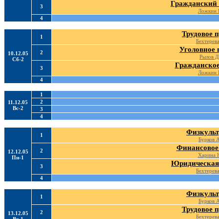
Гражданский 
3
Ложкин 
4
Трудовое 
1
Бехтерева
Уголовное 
2
10.12.05
Рылов Д
Сб-2
Гражданское
3
Ложкин 
4
1
2
11.12.05
Вс-2
3
4
Физкульт
1
Бурков 
Финансовое
2
12.12.05
Харина 
Пн-1
Юридическая
3
Бехтерева
4
Физкульт
1
Бурков 
Трудовое 
2
13.12.05
Бехтерева