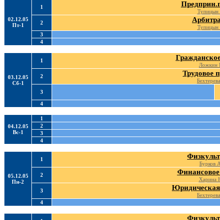
Предприн.
1
Тупицын
Арбитр
02.12.05
2
Пт-1
Тупицын
3
4
Гражданское
1
Ложкин 
Трудовое 
2
03.12.05
Бехтерева
Сб-1
3
4
1
2
04.12.05
Вс-1
3
4
Физкульт
1
Бурков 
Финансовое
2
05.12.05
Харина 
Пн-2
Юридическая
3
Бехтерева
4
Физкульт