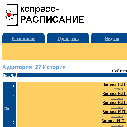
Расписание
Один день
Неделя
Аудитория: 27 История
Сайт со
День
Час
Зонова Н.П.
1
История
Зонова Н.П.
2
История
Зонова Н.П.
3
История
Пн
Зонова Н.П.
4
История
Зонова Н.П.
5
История