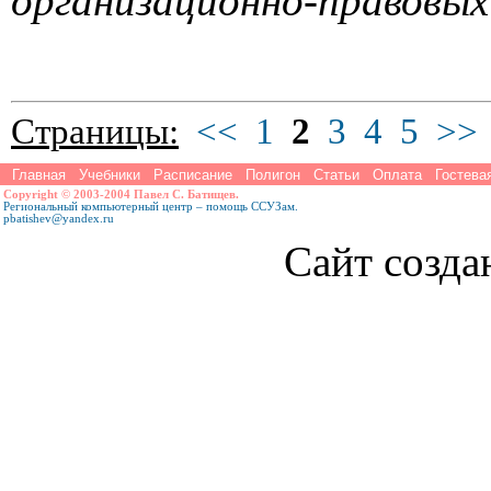
организационно-правовых
Страницы:
<<
1
2
3
4
5
>>
Главная
Учебники
Расписание
Полигон
Статьи
Оплата
Гостева
Copyright © 2003-2004 Павел С. Батищев.
Региональный компьютерный центр – помощь ССУЗам.
pbatishev@yandex.ru
Сайт созда