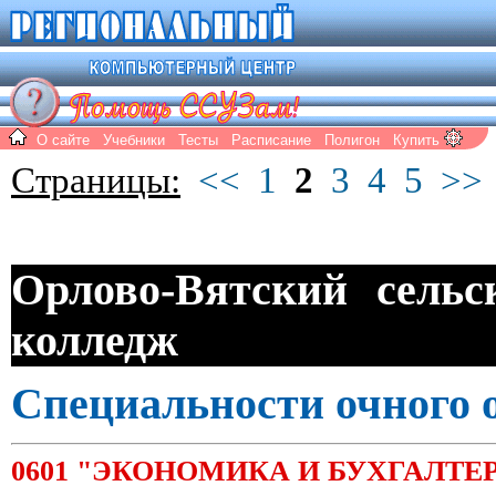
О сайте
Учебники
Тесты
Расписание
Полигон
Купить
Страницы:
<<
1
2
3
4
5
>>
Орлово-Вятский сельс
колледж
Специальности очного 
0601 "ЭКОНОМИКА И БУХГАЛТЕ