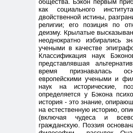
общества. Бэкон первым при
как социального институ
двойственной истины, разгра
религии; его позиция по о
деизму. Крылатые высказыван
неоднократно избирались 
учеными в качестве эпиграф
Классификация наук Бэконо
представлявшая альтернатив
время признавалась осн
европейскими учеными и фи
наук на исторические, по
определяется у Бэкона психо
история - это знание, опирающ
на естественную историю, о
(включая чудеса и всево
гражданскую. Поэзия основан
философии - рассудок. Она