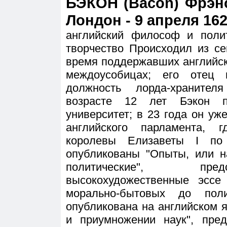
БЭКОН (Bacon) Фрэнс
Лондон - 9 апреля 162
английский философ и поли
творчество Происходил из се
время поддержавших английс
междоусобицах; его отец 
должность лорда-хранител
возрасте 12 лет Бэкон п
университет; в 23 года он у
английского парламента, 
королевы Елизаветы I по
опубликованы "Опыты, или н
политические", пре
высокохудожественные эсс
морально-бытовых до пол
опубликована на английском 
и приумножении наук", пре