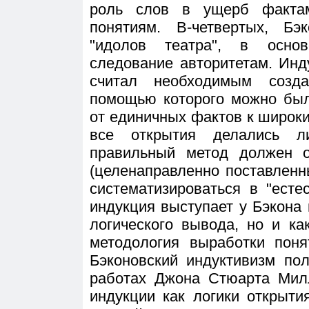
роль слов в ущерб факта
понятиям. В-четвертых, Бэ
"идолов театра", в основ
следование авторитетам. Инд
считал необходимым созд
помощью которого можно был
от единичных фактов к широк
все открытия делались л
правильный метод должен о
(целенаправленно поставлен
систематизироваться в "есте
индукция выступает у Бэкона 
логического вывода, но и ка
методология выработки поня
Бэконовский индуктивизм по
работах Джона Стюарта Милл
индукции как логики открыти