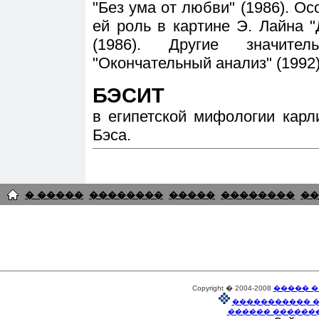
"Без ума от любви" (1986). О
ей роль в картине Э. Лайна 
(1986). Другие значит
"Окончательный анализ" (1992),
БЭСИТ
в египетской мифологии карл
Бэса.
� �����
��������
�����
��������
��
Copyright � 2004-2008
����� �
����������� 
������ ������