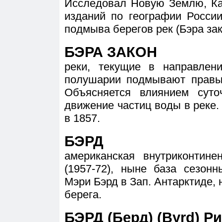
Исследовал Новую Землю, Ка
изданий по географии Росси
подмыва берегов рек (Бэра зак
БЭРА ЗАКОН
реки, текущие в направлен
полушарии подмывают правы
Объясняется влиянием сут
движение частиц воды в реке
в 1857.
БЭРД
американская внутриконтине
(1957-72), ныне база сезон
Мэри Бэрд в Зап. Антарктиде, н
берега.
БЭРД (Берд) (Byrd) Ри