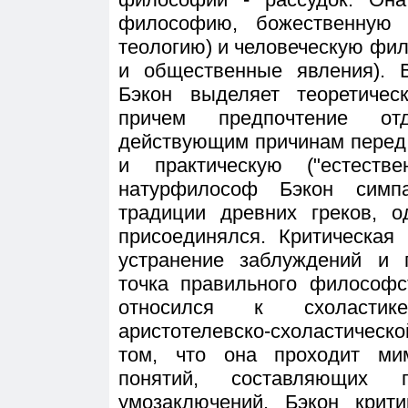
философию, божественную 
теологию) и человеческую ф
и общественные явления). 
Бэкон выделяет теоретичес
причем предпочтение от
действующим причинам перед
и практическую ("естеств
натурфилософ Бэкон симпа
традиции древних греков, 
присоединялся. Критическая
устранение заблуждений и 
точка правильного философс
относился к схоластик
аристотелевско-схоластичес
том, что она проходит ми
понятий, составляющих п
умозаключений. Бэкон крит