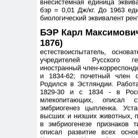
внесистемная единица эквив
бэр = 0,01 Дж/кг. До 1963 е
биологический эквивалент рент
БЭР Карл Максимович 
1876)
естествоиспытатель, основа
учредителей Русского ге
иностранный член-корреспонден
и 1834-62; почетный член 
Родился в Эстляндии. Работ
1829-30 и с 1834 - в Рос
млекопитающих, описал с
эмбриогенез цыпленка. Уст
высших и низших животных, 
в эмбриогенезе признаков ти
описал развитие всех осно