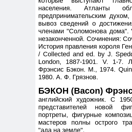
которые выступают главн
населения. Атланты об
предпринимательским духом,
вывоз сведений о достижени
членами "Соломонова дома". 
незаконченной. Сочинения: Сочи
История правления короля Генри
/ Collected and ed. by J. Spedd
London, 1887-1901. V. 1-7. 
Фрэнсис Бэкон. М., 1974. Quint
1980. А. Ф. Грязнов.
БЭКОН (Bacon) Фрэнси
английский художник. С 195
представителей новой фи
портреты, фигурные компози
мастеров полны острого тр
"ада на земле".