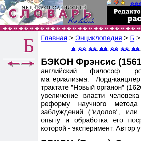
٠
��
�
�
�
�
�
�
�
�
�
�
�
�
�
�
�
�
�
�
�
�
�
�
�
�
�
�
Главная
>
Энциклопедия
>
Б
Б
�
,
��
,
��
,
��
,
��
,
��
,
��
БЭКОН Фрэнсис (1561
английский философ, род
материализма. Лорд-канцл
трактате "Новый органон" (162
увеличение власти человек
реформу научного метод
заблуждений ("идолов", или
опыту и обработка его пос
которой - эксперимент. Автор 