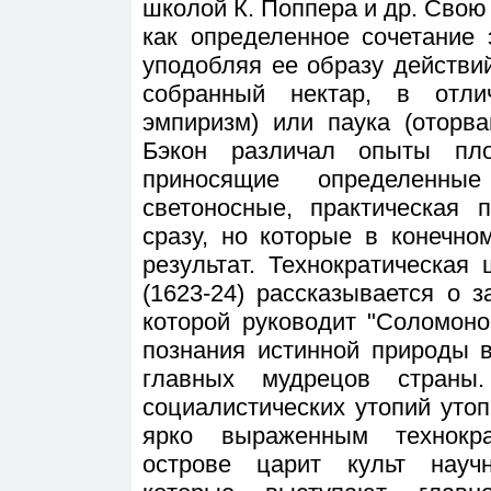
школой К. Поппера и др. Сво
как определенное сочетание
уподобляя ее образу действ
собранный нектар, в отли
эмпиризм) или паука (оторва
Бэкон различал опыты пло
приносящие определенны
светоносные, практическая 
сразу, но которые в конечн
результат. Технократическая
(1623-24) рассказывается о 
которой руководит "Соломон
познания истинной природы 
главных мудрецов страны
социалистических утопий уто
ярко выраженным технокра
острове царит культ научн