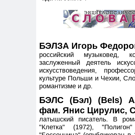
БЭЛЗА Игорь Федоров
российский музыковед, ко
заслуженный деятель искус
искусствоведения, профес
культуре Польши и Чехии, Сл
романтизме и др.
БЭЛС (Бэл) (Bels) А
фам. Янис Цирулис, Cir
латышский писатель. В рома
"Клетка" (1972), "Полигон"
"Бессонница" (опубликован в 