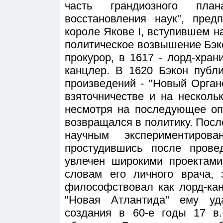
часть грандиозного пла
восстановления наук", пред
короле Якове I, вступившем на
политическое возвышение Бэко
прокурор, в 1617 - лорд-храни
канцлер. В 1620 Бэкон публ
произведений - "Новый Орган
взяточничестве и на несколь
несмотря на последующее оп
возвращался в политику. Пос
научным экспериментиро
простудившись после прове
увлечен широкими проектами
словам его личного врача, 
философствовал как лорд-кан
"Новая Атлантида" ему уд
создания в 60-е годы 17 в.