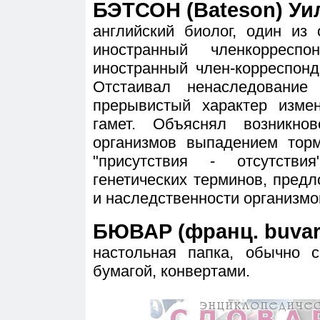
БЭТСОН (Bateson) Уил
английский биолог, один из 
иностранный членкоррес
иностранный член-корреспонд
Отстаивал ненаследование 
прерывистый характер измен
гамет. Объяснял возникно
организмов выпадением тор
"присутствия - отсутстви
генетических терминов, пред
и наследственности организмов
БЮВАР (франц. buvar
настольная папка, обычно 
бумагой, конвертами.