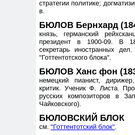
стратегии политике; догматиз
в.
БЮЛОВ Бернхард (184
князь, германский рейхска
президент в 1900-09. В 18
секретарь иностранных дел
"Готтентотского блока".
БЮЛОВ Ханс фон (183
немецкий пианист, дирижер
критик. Ученик Ф. Листа. Пр
русских композиторов в За
Чайковского).
БЮЛОВСКИЙ БЛОК
см.
"Готтентотский блок"
.