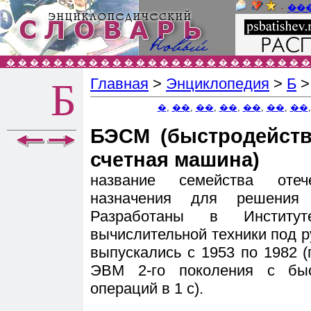
٠
��
�
�
�
�
�
�
�
�
�
�
�
�
�
�
�
�
�
�
�
�
�
�
�
�
�
�
Главная
>
Энциклопедия
>
Б
Б
�
,
��
,
��
,
��
,
��
,
��
,
��
БЭСМ (быстродейств
счетная машина)
название семейства оте
назначения для решения н
Разработаны в Институ
вычислительной техники под р
выпускались с 1953 по 1982 
ЭВМ 2-го поколения с быс
операций в 1 с).