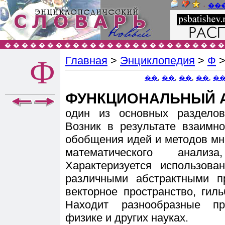
٠
��
�
�
�
�
�
�
�
�
�
�
�
�
�
�
�
�
�
�
�
�
�
�
�
�
�
�
Главная
>
Энциклопедия
>
Ф
Ф
��
,
��
,
��
,
��
,
�
ФУНКЦИОНАЛЬНЫЙ 
один из основных разделов
Возник в результате взаимн
обобщения идей и методов мн
математического анализ
Характеризуется использова
различными абстрактными пр
векторное пространство, гил
Находит разнообразные п
физике и других науках.