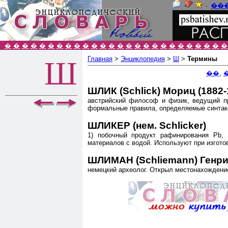
٠
��
�
�
�
�
�
�
�
�
�
�
�
�
�
�
�
�
�
�
�
�
�
�
�
�
�
�
Главная
>
Энциклопедия
>
Ш
>
Термины
Ш
��
,
ШЛИК (Schlick) Мориц (1882-
австрийский философ и физик, ведущий пр
формальные правила, определяемые синтакс
ШЛИКЕР (нем. Schlicker)
1) побочный продукт рафинирования Pb, 
материалов с водой. Используют при изгот
ШЛИМАН (Schliemann) Генрих
немецкий археолог. Открыл местонахождение