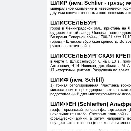
ШЛИР (нем. Schlier - грязь; 
минеральное скопление в изверженной гор
другими количественными соотношениями со
ШЛИССЕЛЬБУРГ
город в Ленинградской обл., пристань на Л
судоремонтный завод. Основан новгородцами
Во время Северной войны 1700-21 взят 11.1
города - Шлиссельбургская крепость. Во вр
руках советских войск.
ШЛИССЕЛЬБУРГСКАЯ КРЕ
в черте г. Шлиссельбург. С нач. 18 в. п
Антонович, Н. И. Новиков, декабристы, М. А
17 каторжный централ. Разрушена во время 
ШЛИФ (нем. Schliff)
1) тонкая отполированная пластинка горн
микроскопом в проходящем свете, а также
подготовленный для микроскопических иссл
ШЛИФЕН (Schlieffen) Альфре
граф, германский генерал-фельдмаршал (1
начальник генштаба. Составил план войны,
французской армии, а затем направить в
осуществить этот план (в несколько изменен