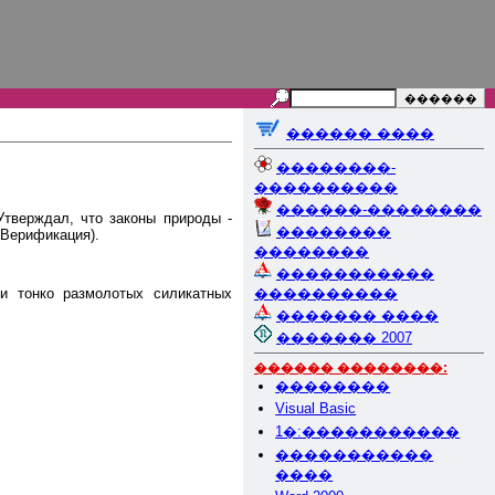
������ ����
��������-
����������
������-��������
Утверждал, что законы природы -
��������
 Верификация).
��������
�����������
си тонко размолотых силикатных
����������
������� ����
������� 2007
������ ��������:
��������
Visual Basic
1�:�����������
�����������
����