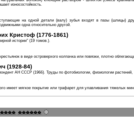
шает износостойкость.
ступающие на одной детали (валу) зубья входят в пазы (шлицы) др
одвижными одна относительно другой.
их Кристоф (1776-1861)
рной истории" (19 томов.).
крестьянок в виде островерхого колпачка или повязки, плотно облегаю
 (1928-84)
пондент АН СССР (1966). Труды по фотобиологии, физиологии растений,
рого имеет мягкое покрытие или трафарет для улавливания тяжелых мин
����
������