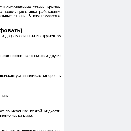
т шлифовальные станки: кругло-,
еталлорежущие станки, работающие
льные станки. В камнеобработке
ифовать)
е и др.) абразивным инструментом
ывке песков, галечников и других
 поискам устанавливаются ореолы
чнины.
от по механике вязкой жидкости,
многие языки мира.
 или синтетических препаратов с