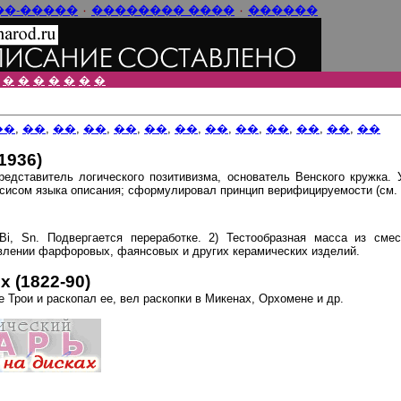
���-����
٠
���� ��������
٠
������
�
�
�
�
�
�
�
��
,
��
,
��
,
��
,
��
,
��
,
��
,
��
,
��
,
��
,
��
,
��
,
��
1936)
едставитель логического позитивизма, основатель Венского кружка. 
исом языка описания; сформулировал принцип верифицируемости (см.
Bi, Sn. Подвергается переработке. 2) Тестообразная масса из сме
овлении фарфоровых, фаянсовых и других керамических изделий.
 (1822-90)
 Трои и раскопал ее, вел раскопки в Микенах, Орхомене и др.