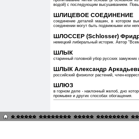
водой) с последующим высушиванием. Повы
ШЛИЦЕВОЕ СОЕДИНЕНИЕ
соединение деталей машин, в котором вы
соединении могут быть подвижными или неп
ШЛОССЕР (Schlosser) Фридр
немецкий либеральный историк. Автор "Всеми
ШЛЫК
старинный головной убор русских замужних 
ШЛЫК Александр Аркадьевич
российский физиолог растений, член-коррес
ШЛЮЗ
в горном деле - наклонный желоб, дно кото
промывке и других способах обогащения.
� �����
��������
�����
��������
��