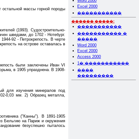
Word 2000
Excel 2000
т остальной массы горной породы
�����������
������ �����:
�����������
жителей (1993). Судостроительно-
����������� �
чен шведами, до 1702 - Нотебург.
�����
1944-92 - Петрокрепость. В черте
крепость на острове оставалась в
Word 2000
Excel 2000
Access 2000
1�:�����������
крепость были заключены Иван VI
юрьма, в 1905 упразднена. В 1908-
����
���������
ный для изучения минералов под
02-0,03 мм. 2) Образец металла,
отивника ("Канны"). В 1891-1905
ез Бельгию на Париж и окружения
мандование безуспешно пыталось