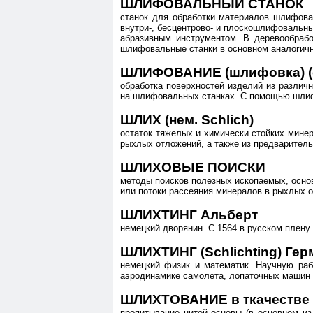
ШЛИФОВАЛЬНЫЙ СТАНОК
станок для обработки материалов шлифова
внутри-, бесцентрово- и плоскошлифовальны
абразивным инструментом. В деревообрабо
шлифовальные станки в основном аналоги
ШЛИФОВАНИЕ (шлифовка) (от 
обработка поверхностей изделий из различ
на шлифовальных станках. С помощью шлиф
ШЛИХ (нем. Schlich)
остаток тяжелых и химически стойких минер
рыхлых отложений, а также из предварител
ШЛИХОВЫЕ ПОИСКИ
методы поисков полезных ископаемых, осно
или потоки рассеяния минералов в рыхлых о
ШЛИХТИНГ Альберт
немецкий дворянин. С 1564 в русском плену.
ШЛИХТИНГ (Schlichting) Герм
немецкий физик и математик. Научную раб
аэродинамике самолета, лопаточных машин и
ШЛИХТОВАНИЕ в ткачестве
пропитывание нитей основы (в основном из