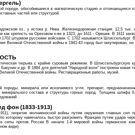
мергель)
ной породе, обособившееся в магматическую стадию и отличающееся о
ставных частей или структурой.
адожском оз., у истока р. Нева. Железнодорожная станция. 12,5 тыс. 
 как крепость на Ореховом о-ве в 1323; до 1611 - Орешек. В 1611 захва
0.1702 штурмом русскими войсками. С 1702 называется Шлиссельбург. В 
емя Великой Отечественной войны в 1941-43 город был оккупирован, но 
ПОСТЬ
олитическая тюрьма с крайне суровым режимом. В Шлиссельбургскую 
. Бакунин и др. В 1884 для деятелей "Народной воли" построена новая т
Великой Отечественной войны. Реставрационные работы, музей.
ой породы, минерала или ископаемого угля; препарат, предназначен
 минерального состава и структуры горных пород. Толщина шлифа 0,
едований.
д фон (1833-1913)
911), теоретик молниеносной войны путем окружения главных сил пр
 по которому намечалось быстро разгромить Францию путем удара чер
се силы против России В начале 1-й мировой войны германское ко
ном виде).