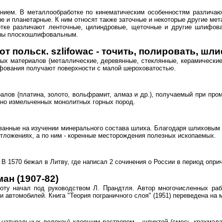
нием. В металлообработке по кинематическим особенностям различаю
е и планетарные. К ним относят также заточные и некоторые другие м
тке различают ленточные, цилиндровые, щеточные и другие шлифова
чны плоскошлифовальным.
польск. szlifowac - точить, полировать, шл
ных материалов (металлические, деревянные, стеклянные, керамически
ования получают поверхности с малой шероховатостью.
алов (платина, золото, вольфрамит, алмаз и др.), получаемый при пром
ьно измельченных монолитных горных пород.
ванные на изучении минерального состава шлиха. Благодаря шлиховым
тложениях, а по ним - коренные месторождения полезных ископаемых.
 В 1570 бежал в Литву, где написал 2 сочинения о России в период опри
ан (1907-82)
оту начал под руководством Л. Прандтля. Автор многочисленных раб
 автомобилей. Книга "Теория пограничного слоя" (1951) переведена на 
 натуральных волокон) клеящим раствором - шлихтой (смесь крахмала