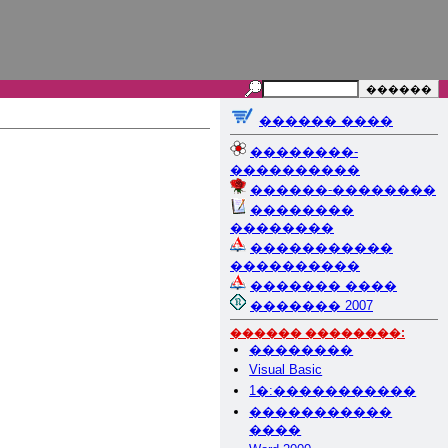
������ ����
��������-
����������
������-��������
��������
��������
�����������
����������
������� ����
������� 2007
������ ��������:
��������
Visual Basic
1�:�����������
�����������
����