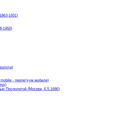
1863-1931)
-1950)
рзлота)
obile - перпетуум мобиле)
rus)
 Посполитой (Москва, 6.5.1686)