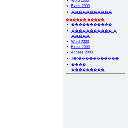
Word 2000
Excel 2000
�����������
������ �����:
�����������
����������� �
�����
Word 2000
Excel 2000
Access 2000
1�:�����������
����
���������