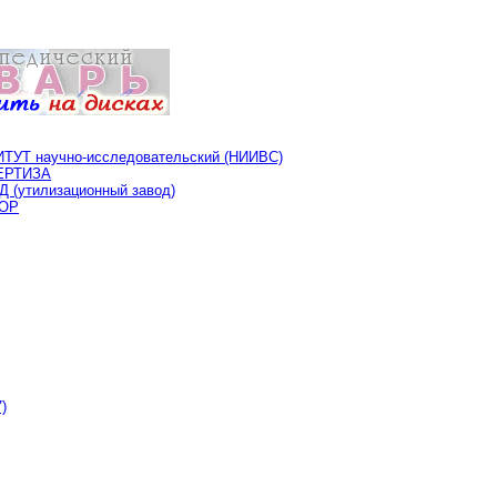
Т научно-исследовательский (НИИВС)
ЕРТИЗА
утилизационный завод)
ОР
)