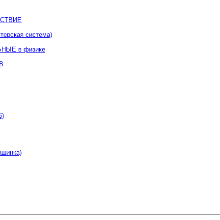
ТСТВИЕ
ерская система)
ЫЕ в физике
В
6)
шинка)