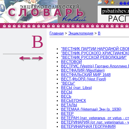
٠
��
�
�
�
�
�
�
�
�
�
�
�
�
�
�
�
�
�
�
�
�
�
�
�
�
�
�
Главная
>
Энциклопедия
>
В
В
"ВЕСТНИК ПАРТИИ НАРОДНОЙ СВО
"ВЕСТНИК РУССКОГО ХРИСТИАНСК
"ВЕСТНИК РУССКОЙ РЕВОЛЮЦИИ"
ВЕСТОВОЙ
ВЕСТРИС (Vestris) Гаэтано Аполлино 
ВЕСТФАЛИЯ (Westfalen)
ВЕСТФАЛЬСКИЙ МИР 1648
ВЕСТ-ФЬОРД (Vest Fjord)
"ВЕСЫ"
ВЕСЫ (лат. Libra)
ВЕСЫ
ВЕСЬ
ВЕСЬЕГОНСК
ВЕТАЛЫ
ВЕТЕМАА (Vetemaa) Энн (р. 1936)
ВЕТЕР
ВЕТЕРАН (лат. veteranus, от vetus - с
ВЕТЕРИНАРИЯ (от лат. veterinarius -
ВЕТЕРИНАРНАЯ ГЕОГРАФИЯ