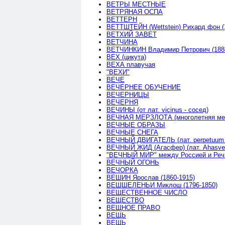
ВЕТРЫ МЕСТНЫЕ
ВЕТРЯНАЯ ОСПА
ВЕТТЕРН
ВЕТТШТЕЙН (Wettstein) Рихард фон (
ВЕТХИЙ ЗАВЕТ
ВЕТЧИНА
ВЕТЧИНКИН Владимир Петрович (1888
ВЕХ (цикута)
ВЕХА плавучая
"ВЕХИ"
ВЕЧЕ
ВЕЧЕРНЕЕ ОБУЧЕНИЕ
ВЕЧЕРНИЦЫ
ВЕЧЕРНЯ
ВЕЧИНЫ (от лат. vicinus - сосед)
ВЕЧНАЯ МЕРЗЛОТА (многолетняя ме
ВЕЧНЫЕ ОБРАЗЫ
ВЕЧНЫЕ СНЕГА
ВЕЧНЫЙ ДВИГАТЕЛЬ (лат. perpetuum m
ВЕЧНЫЙ ЖИД (Агасфер) (лат. Ahasve
"ВЕЧНЫЙ МИР" между Россией и Речью
ВЕЧНЫЙ ОГОНЬ
ВЕЧОРКА
ВЕШИН Ярослав (1860-1915)
ВЕШШЕЛЕНЬИ Миклош (1796-1850)
ВЕЩЕСТВЕННОЕ ЧИСЛО
ВЕЩЕСТВО
ВЕЩНОЕ ПРАВО
ВЕЩЬ
ВЕЩЬ