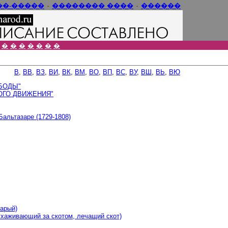
���-����
٠
���� ��������
٠
������
�
�
�
�
�
�
�
В
,
ВВ
,
ВЗ
,
ВИ
,
ВК
,
ВМ
,
ВО
,
ВП
,
ВС
,
ВУ
,
ВШ
,
ВЬ
,
ВЮ
БОДЫ"
ОГО ДВИЖЕНИЯ"
Бальтазаре (1729-1808)
тарый)
 ухаживающий за скотом, лечащий скот)