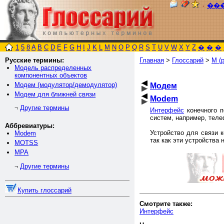
٠
��
1
5
8
A
B
C
D
E
F
G
H
I
J
K
L
M
N
O
P
Q
R
S
T
U
V
W
X
Y
Z
�
�
�
Русские термины:
Главная
>
Глоссарий
>
М (р
Модель распределенных
компонентных объектов
Модем (модулятор/демодулятор)
Модем
Модем для ближней связи
Modem
Другие термины
¬
Интерфейс
конечного п
систем, например, тел
Аббревиатуры:
Устройство для связи 
Modem
так как эти устройства
MOTSS
MPA
Другие термины
¬
Купить глоссарий
Смотрите также:
Интерфейс