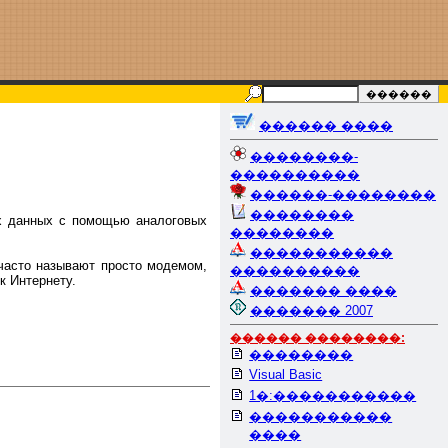
������ ����
��������-
����������
������-��������
��������
х данных с помощью аналоговых
��������
�����������
часто называют просто модемом,
����������
к Интернету.
������� ����
������� 2007
������ ��������:
��������
Visual Basic
1�:�����������
�����������
����