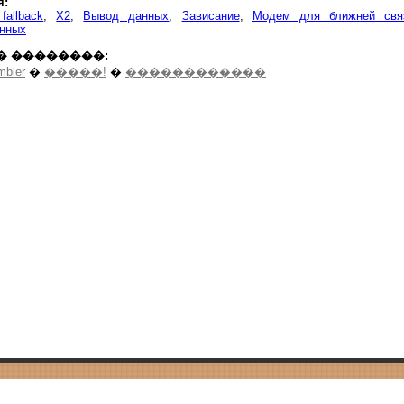
я:
fallback
,
X2
,
Вывод данных
,
Зависание
,
Модем для ближней свя
анных
� ��������:
mbler
�
�����!
�
������������