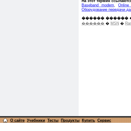
На этот термин ссылаютс
Baseband modem
,
Online 
Оборудование передачи д
������ ������ 
������
�
MSN
�
Ra
О сайте
Учебники
Тесты
Продукты
Купить
Сервис