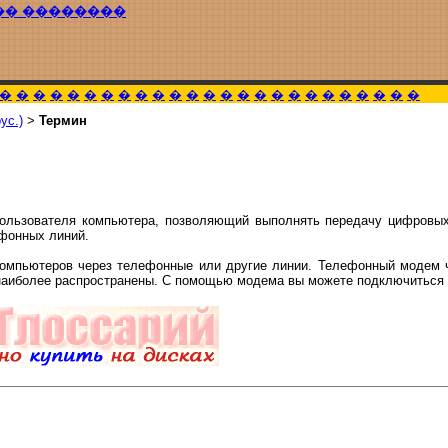
�� ��������
�
�
�
�
�
�
�
�
�
�
�
�
�
�
�
�
�
�
�
�
�
�
�
�
�
ус.)
>
Термин
ользователя компьютера, позволяющий выполнять передачу цифровы
ефонных линий.
компьютеров через телефонные или другие линии. Телефонный модем 
 наиболее распространены. С помощью модема вы можете подключиться 