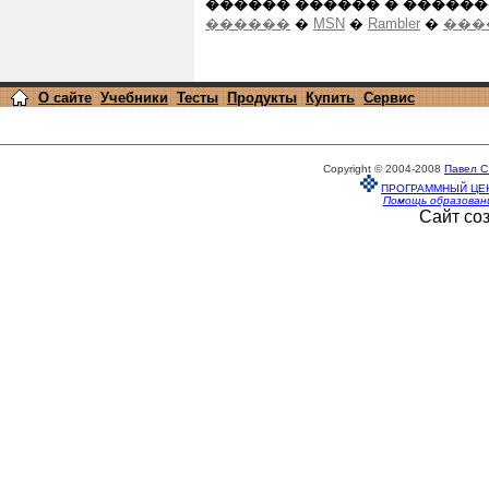
������ ������ � ������
������
�
MSN
�
Rambler
�
���
О сайте
Учебники
Тесты
Продукты
Купить
Сервис
Copyright © 2004-2008
Павел С
ПРОГРАММНЫЙ ЦЕ
Помощь образован
Сайт со