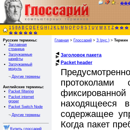
٠
��
1
5
8
A
B
C
D
E
F
G
H
I
J
K
L
M
N
O
P
Q
R
S
T
U
V
W
X
Y
Z
�
�
�
�
�
�
�
�
�
Русские термины:
Главная
>
Глоссарий
>
З (рус.)
>
Термин
Заглавная
страница
Загружаемые
Заголовок пакета
шрифты
Packet header
Загружаемый
модуль
Предусмотр
Другие термины
¬
протоколами 
Английские термины:
фиксиров
Packet filtering
Packet internet
находящееся в
groper
Packet Switch Node
содержащее у
Другие термины
¬
Когда пакет пре
Купить глоссарий