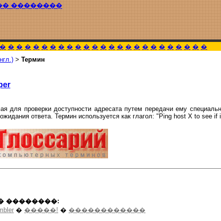
�� ��������
�
�
�
�
�
�
�
�
�
�
�
�
�
�
�
�
�
�
�
�
�
�
�
�
�
нгл.)
>
Термин
per
мая для проверки доступности адресата путем передачи ему специально
жидания ответа. Термин используется как глагол: "Ping host X to see if it
� ��������:
mbler
�
�����!
�
������������