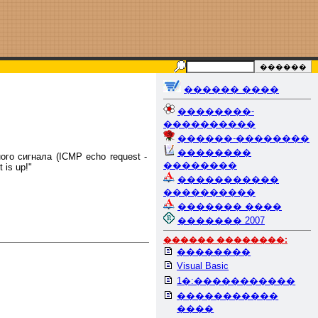
������ ����
��������-
����������
������-��������
��������
го сигнала (ICMP echo request -
��������
 is up!"
�����������
����������
������� ����
������� 2007
������ ��������:
��������
Visual Basic
1�:�����������
�����������
����