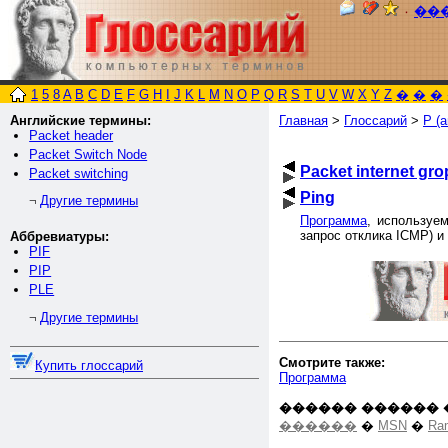
٠
��
1
5
8
A
B
C
D
E
F
G
H
I
J
K
L
M
N
O
P
Q
R
S
T
U
V
W
X
Y
Z
�
�
�
Английские термины:
Главная
>
Глоссарий
>
P (а
Packet header
Packet Switch Node
Packet internet gro
Packet switching
Ping
Другие термины
¬
Программа
, используе
запрос отклика ICMP) и о
Аббревиатуры:
PIF
PIP
PLE
Другие термины
¬
Смотрите также:
Купить глоссарий
Программа
������ ������ 
������
�
MSN
�
Ra