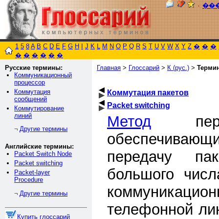
٠
��
1
5
8
A
B
C
D
E
F
G
H
I
J
K
L
M
N
O
P
Q
R
S
T
U
V
W
X
Y
Z
�
�
�
�
�
�
�
�
�
Русские термины:
Главная
>
Глоссарий
>
К (рус.)
>
Терми
Коммуникационный
процессор
Коммутация
Коммутация пакетов
сообщений
Packet switching
Коммутирование
линий
Метод
перед
Другие термины
¬
обеспечивающ
Английские термины:
передачу па
Packet Switch Node
Packet switching
большого числ
Packet-layer
Procedure
коммуникацио
Другие термины
¬
телефонной лин
Купить глоссарий