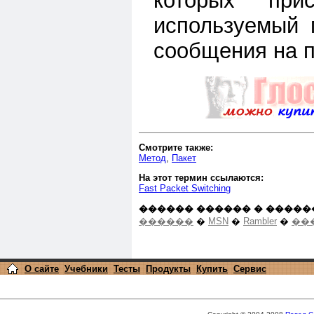
которых прис
используемый 
сообщения на п
Смотрите также:
Метод
,
Пакет
На этот термин ссылаются:
Fast Packet Switching
������ ������ � �����
������
�
MSN
�
Rambler
�
��
О сайте
Учебники
Тесты
Продукты
Купить
Сервис