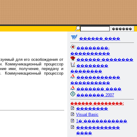
������ ����
��������-
����������
зуемый для его освобождения от
������-��������
и. Коммуникационный процессор
��������
ние ими; получение, передачу и
��������
. Коммуникационный процессор
�����������
����������
������� ����
������� 2007
������ ��������:
��������
Visual Basic
1�:�����������
�����������
����