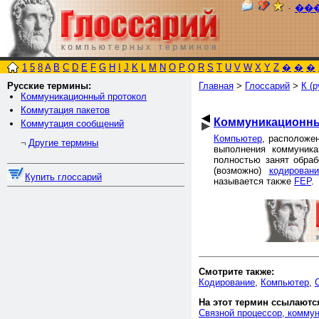
٠
��
1
5
8
A
B
C
D
E
F
G
H
I
J
K
L
M
N
O
P
Q
R
S
T
U
V
W
X
Y
Z
�
�
�
Русские термины:
Главная
>
Глоссарий
>
К (р
Коммуникационный протокол
Коммутация пакетов
Коммуникационны
Коммутация сообщений
Компьютер
, расположе
Другие термины
¬
выполнения коммуника
полностью занят обраб
(возможно)
кодировани
Купить глоссарий
называется также
FEP
.
Смотрите также:
Кодирование
,
Компьютер
,
На этот термин ссылаютс
Связной процессор, комму