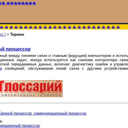
�� ��������
�
�
�
�
�
�
�
�
�
�
�
�
�
�
�
�
�
�
�
�
�
�
�
�
�
ус.)
>
Термин
й процессор
нный между линиями связи и главным (ведущим) компьютером и исполь
ционных задач; иногда используется как синоним контроллера связ
откой передаваемых данных, включая: диагностику ошибок и управле
е
сообщений; обслуживание линий связи с другими устройствами
Связной процессор, коммуникационный процессор
я:
никационный процессор