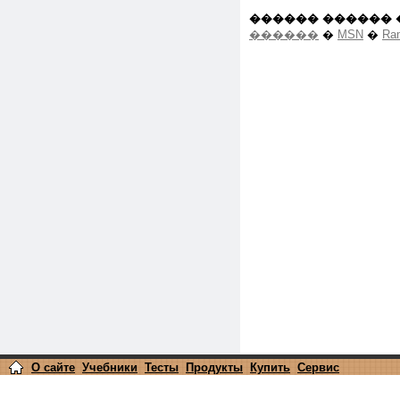
������ ������ 
������
�
MSN
�
Ra
О сайте
Учебники
Тесты
Продукты
Купить
Сервис