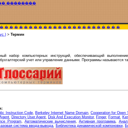
�� ��������
�
�
�
�
�
�
�
�
�
�
�
�
�
�
�
�
�
�
�
�
�
�
�
�
�
ус.)
>
Термин
ный набор компьютерных инструкций, обеспечивающий выполнение
 бухгалтерский учет или управление данными. Программы называются т
я:
lic Instruction Code
,
Berkeley Internet Name Domain
,
Cooperation for Open 
 Agent
,
Directory User Agent
,
Disk And Execution Monitor
,
Finger
,
Format
,
Ker
ance Program
,
Автоматические вычисления
,
Активная программа
,
Анал
Базовая система ввода-вывода
,
Библиотека динамической компоновки
,
Б