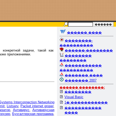
������ ����
��������-
����������
 конкретной задачи, такой как
������-��������
акже приложениями.
��������
��������
�����������
����������
������� ����
������� 2007
������ ��������:
��������
Visual Basic
Systems Interconnection Networking
1�:�����������
mit
,
Listserv
,
Packet internet groper
,
�����������
изатор
,
Антивирус
,
Антивирусная
����
роузер
,
Бухгалтерская программа
,