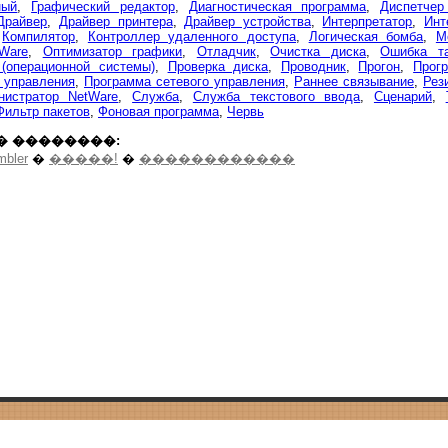
ный
,
Графический редактор
,
Диагностическая программа
,
Диспетчер
Драйвер
,
Драйвер принтера
,
Драйвер устройства
,
Интерпретатор
,
Инт
,
Компилятор
,
Контроллер удаленного доступа
,
Логическая бомба
,
М
Ware
,
Оптимизатор графики
,
Отладчик
,
Очистка диска
,
Ошибка т
(операционной системы)
,
Проверка диска
,
Проводник
,
Прогон
,
Прог
 управления
,
Программа сетевого управления
,
Раннее связывание
,
Рез
нистратор NetWare
,
Служба
,
Служба текстового ввода
,
Сценарий
,
Фильтр пакетов
,
Фоновая программа
,
Червь
� ��������:
mbler
�
�����!
�
������������