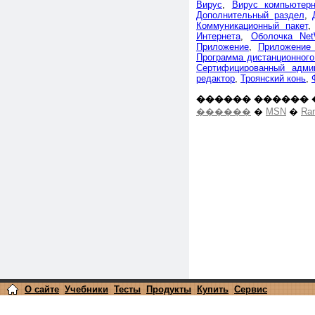
Вирус
,
Вирус компьютер
Дополнительный раздел
,
Коммуникационный пакет
Интернета
,
Оболочка Net
Приложение
,
Приложение 
Программа дистанционного
Сертифицированный адми
редактор
,
Троянский конь
,
������ ������ 
������
�
MSN
�
Ra
О сайте
Учебники
Тесты
Продукты
Купить
Сервис