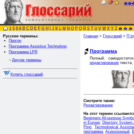
٠
��
1
5
8
A
B
C
D
E
F
G
H
I
J
K
L
M
N
O
P
Q
R
S
T
U
V
W
X
Y
Z
�
�
�
Русские термины:
Главная
>
Глоссарий
>
П (р
Прогон
Программа Assistive Technology
Программа
Программа LPR
Полный, самодостаточ
Другие термины
¬
редактирование
текста,
Купить глоссарий
Смотрите также:
Редактирование
На этот термин ссылаютс
Beginners All-purpose Symbo
in Europe
,
Directory System
Ping
,
Technological Assist
программа
,
Асинхронный
,