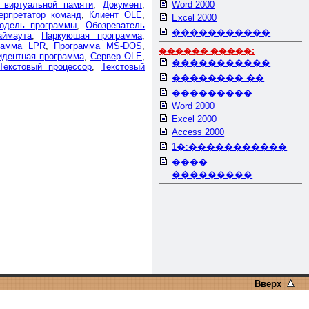
 виртуальной памяти
,
Документ
,
Word 2000
ерпретатор команд
,
Клиент OLE
,
Excel 2000
одель программы
,
Обозреватель
�����������
аймаута
,
Паркуюшая программа
,
рамма LPR
,
Программа MS-DOS
,
������ �����:
идентная программа
,
Сервер OLE
,
�����������
Текстовый процессор
,
Текстовый
�������� ��
���������
Word 2000
Excel 2000
Access 2000
1�:�����������
����
���������
Вверх