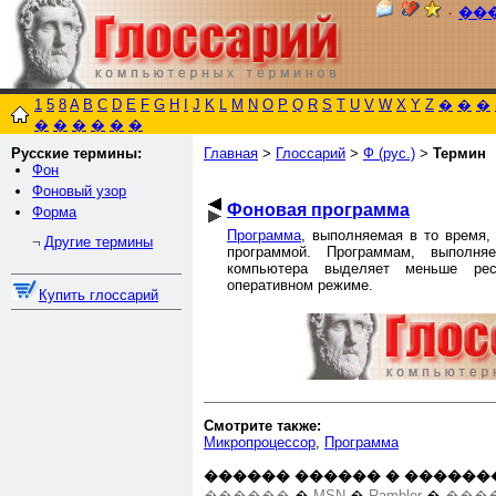
٠
��
1
5
8
A
B
C
D
E
F
G
H
I
J
K
L
M
N
O
P
Q
R
S
T
U
V
W
X
Y
Z
�
�
�
�
�
�
�
�
�
Русские термины:
Главная
>
Глоссарий
>
Ф (рус.)
>
Термин
Фон
Фоновый узор
Фоновая программа
Форма
Программа
, выполняемая в то время,
Другие термины
¬
программой. Программам, выпол
компьютера выделяет меньше ре
оперативном режиме.
Купить глоссарий
Смотрите также:
Микропроцессор
,
Программа
������ ������ � ������
������
�
MSN
�
Rambler
�
����