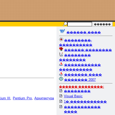
������ ����
��������-
����������
������-��������
��������
��������
�����������
����������
������� ����
������� 2007
������ ��������:
��������
Visual Basic
ium III
,
Pentium Pro
,
Архитектура
1�:�����������
�����������
����