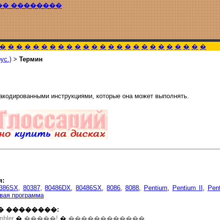
�� ��������
�
�
�
�
�
�
�
�
�
�
�
�
�
�
�
�
�
�
�
�
�
�
�
�
�
ус.)
>
Термин
акодированными инструкциями, которые она может выполнять.
я:
386SX
,
80387
,
80486DX
,
80486SX
,
8086
,
8088
,
Pentium
,
Pentium II
,
Pent
вая программа
� ��������:
mbler
�
�����!
�
������������