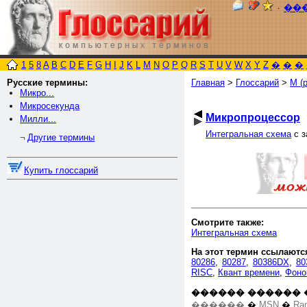
٠
��
1
5
8
A
B
C
D
E
F
G
H
I
J
K
L
M
N
O
P
Q
R
S
T
U
V
W
X
Y
Z
�
�
�
Русские термины:
Главная
>
Глоссарий
>
М (р
Микро...
Микросекунда
Микропроцессор
Милли...
Интегральная схема
с з
Другие термины
¬
Купить глоссарий
Смотрите также:
Интегральная схема
На этот термин ссылаютс
80286
,
80287
,
80386DX
,
80
RISC
,
Квант времени
,
Фоно
������ ������ 
������
�
MSN
�
Ra