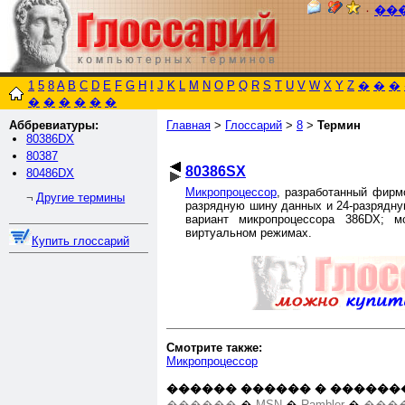
٠
��
1
5
8
A
B
C
D
E
F
G
H
I
J
K
L
M
N
O
P
Q
R
S
T
U
V
W
X
Y
Z
�
�
�
�
�
�
�
�
�
Аббревиатуры:
Главная
>
Глоссарий
>
8
>
Термин
80386DX
80387
80386SX
80486DX
Микропроцессор
, разработанный фирмо
Другие термины
¬
разрядную шину данных и 24-разрядну
вариант микропроцессора 386DX; 
виртуальном режимах.
Купить глоссарий
Смотрите также:
Микропроцессор
������ ������ � ������
������
�
MSN
�
Rambler
�
����