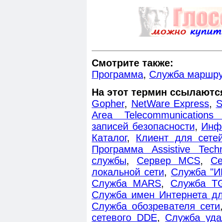
Смотрите также:
Программа
,
Служба маршру
На этот термин ссылаютс
Gopher
,
NetWare Express
,
S
Area Telecommunications 
записей безопасности
,
Инф
Каталог
,
Клиент для сете
Программа Assistive Techn
службы
,
Сервер MCS
,
Се
локальной сети
,
Служба "И
Служба MARS
,
Служба T
Служба имен Интернета д
Служба обозревателя сети
сетевого DDE
,
Служба уда