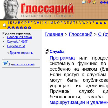
٠
��
1
5
8
A
B
C
D
E
F
G
H
I
J
K
L
M
N
O
P
Q
R
S
T
U
V
W
X
Y
Z
�
�
�
�
�
�
�
�
�
Русские термины:
Главная
>
Глоссарий
>
С (р
Словарная атака
Служба "ИБП"
Служба ISM
Служба
Другие термины
¬
Программа
или процесс
системную функцию по 
Купить глоссарий
особенно на низком (бл
Если доступ к службам 
могут быть опубликова
упрощает их админист
Примеры служб: дис
безопасности, служба
маршрутизации и удаленн