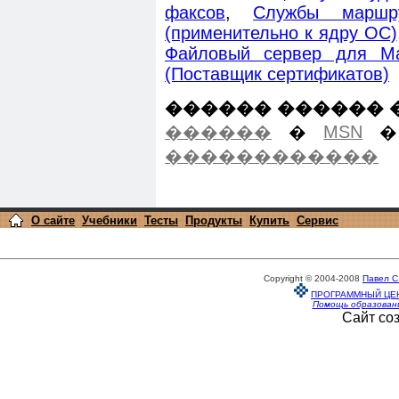
факсов
,
Службы маршру
(применительно к ядру ОС)
Файловый сервер для Ma
(Поставщик сертификатов)
������ ������ 
������
�
MSN
������������
О сайте
Учебники
Тесты
Продукты
Купить
Сервис
Copyright © 2004-2008
Павел С
ПРОГРАММНЫЙ ЦЕ
Помощь образован
Сайт со