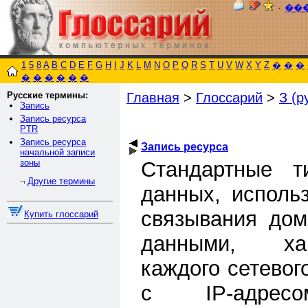
٠
��
1
5
8
A
B
C
D
E
F
G
H
I
J
K
L
M
N
O
P
Q
R
S
T
U
V
W
X
Y
Z
�
�
�
�
�
�
�
�
�
Русские термины:
Главная
>
Глоссарий
>
З (р
Запись
Запись ресурса
PTR
Запись ресурса
Запись ресурса
начальной записи
зоны
Стандартные т
Другие термины
¬
данных, исполь
связывания до
Купить глоссарий
данными, ха
каждого сетевог
с IP-адресо