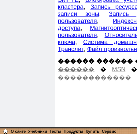
кластера
,
Запись ресурс
записи зоны
,
Запись 
пользователя
,
Индекс
доступа
,
Магнитооптиче
пользователя
,
Относител
ключа
,
Система домашн
Транслит
,
Файл произвольн
������ ������ 
������
�
MSN
������������
О сайте
Учебники
Тесты
Продукты
Купить
Сервис