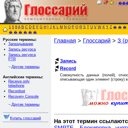
٠
��
1
5
8
A
B
C
D
E
F
G
H
I
J
K
L
M
N
O
P
Q
R
S
T
U
V
W
X
Y
Z
�
�
�
�
�
�
�
�
�
Русские термины:
Главная
>
Глоссарий
>
З (р
Запаздывание
Запись ресурса
Запись ресурса
PTR
Запись
Другие термины
¬
Record
Совокупность данных (полей), отн
Английские термины:
описывающая один элемент (строку) в
Receive only
telephone
Recordset
Recovery Console
Другие термины
¬
Купить глоссарий
На этот термин ссылаютс
SMPTE
,
Блокировка учет