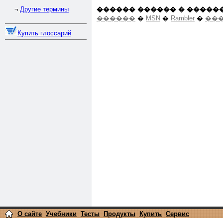
������ ������ � �����
Другие термины
¬
������
�
MSN
�
Rambler
�
���
Купить глоссарий
О сайте
Учебники
Тесты
Продукты
Купить
Сервис