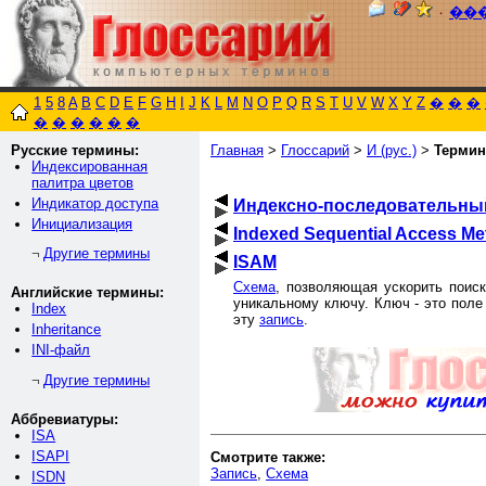
٠
��
1
5
8
A
B
C
D
E
F
G
H
I
J
K
L
M
N
O
P
Q
R
S
T
U
V
W
X
Y
Z
�
�
�
�
�
�
�
�
�
Русские термины:
Главная
>
Глоссарий
>
И (рус.)
>
Термин
Индексированная
палитра цветов
Индикатор доступа
Индексно-последовательный
Инициализация
Indexed Sequential Access M
Другие термины
¬
ISAM
Схема
, позволяющая ускорить поис
Английские термины:
уникальному ключу. Ключ - это поле
Index
эту
запись
.
Inheritance
INI-файл
Другие термины
¬
Аббревиатуры:
ISA
ISAPI
Смотрите также:
Запись
,
Схема
ISDN