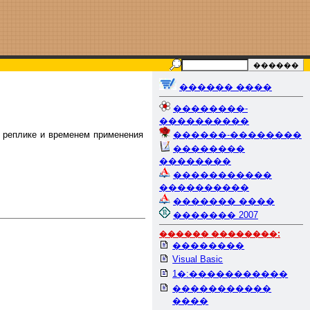
������ ����
��������-
����������
й реплике и временем применения
������-��������
.
��������
��������
�����������
����������
������� ����
������� 2007
������ ��������:
��������
Visual Basic
1�:�����������
�����������
����