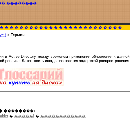
�� ��������
�
�
�
�
�
�
�
�
�
�
�
�
�
�
�
�
�
�
�
�
�
�
�
�
�
ус.)
>
Термин
и в Active Directory между временем применения обновления к данно
гой реплике. Латентность иногда называется задержкой распространения
� ��������:
mbler
�
�����!
�
������������