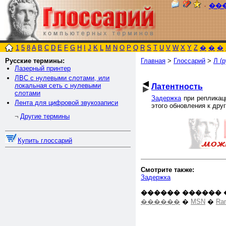
٠
��
1
5
8
A
B
C
D
E
F
G
H
I
J
K
L
M
N
O
P
Q
R
S
T
U
V
W
X
Y
Z
�
�
�
Русские термины:
Главная
>
Глоссарий
>
Л (р
Лазерный принтер
ЛВС с нулевыми слотами, или
локальная сеть с нулевыми
Латентность
слотами
Задержка
при репликаци
Лента для цифровой звукозаписи
этого обновления к дру
Другие термины
¬
Купить глоссарий
Смотрите также:
Задержка
������ ������ 
������
�
MSN
�
Ra